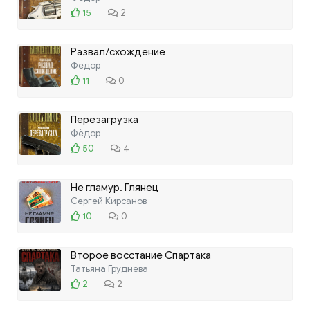
15
2
Развал/схождение
Фёдор
11
0
Перезагрузка
Фёдор
50
4
Не гламур. Глянец
Сергей Кирсанов
10
0
Второе восстание Спартака
Татьяна Груднева
2
2