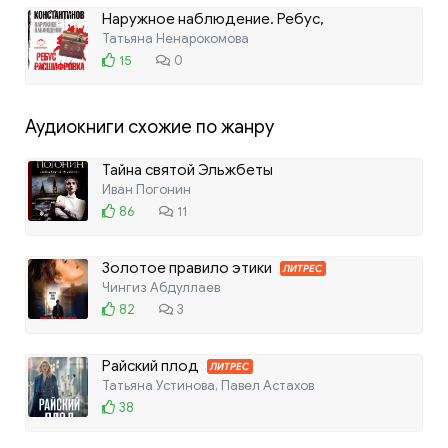
Наружное наблюдение. Ребус,
Расшифровка
Татьяна Ненарокомова
15
0
Аудиокниги схожие по жанру
Тайна святой Эльжбеты
Иван Погонин
86
11
Золотое правило этики
ЛИТРЕС
Чингиз Абдуллаев
82
3
Райский плод
ЛИТРЕС
Татьяна Устинова, Павел Астахов
38