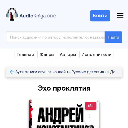
.one
Войти
Audio
Kniga
Найти
Главная
Жанры
Авторы
Исполнители
Аудиокниги слушать онлайн
»
Русские детективы
»
Детективы
Эхо проклятия
18+