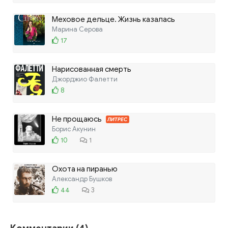
Меховое дельце. Жизнь казалась
прекрасной
Марина Серова
17
Нарисованная смерть
Джорджио Фалетти
8
Не прощаюсь
ЛИТРЕС
Борис Акунин
10
1
Охота на пиранью
Александр Бушков
44
3