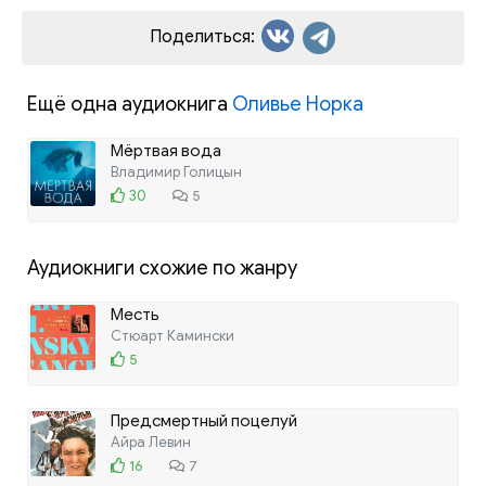
Поделиться:
Ещё одна аудиокнига
Оливье Норка
Мёртвая вода
Владимир Голицын
30
5
Аудиокниги схожие по жанру
Месть
Стюарт Камински
5
Предсмертный поцелуй
Айра Левин
16
7