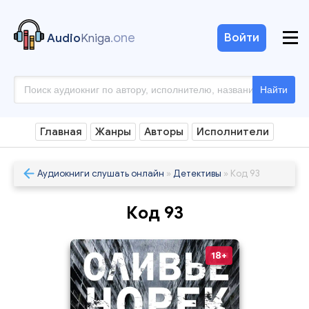
.one
Войти
Audio
Kniga
Найти
Главная
Жанры
Авторы
Исполнители
Аудиокниги слушать онлайн
»
Детективы
» Код 93
Код 93
18+