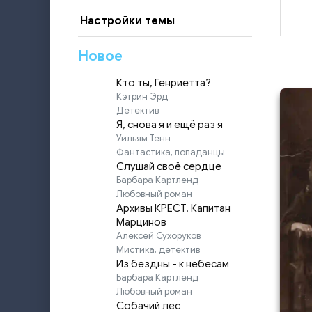
Настройки темы
Новое
Кто ты, Генриетта?
Кэтрин Эрд
Детектив
Я, снова я и ещё раз я
Уильям Тенн
Фантастика, попаданцы
Слушай своё сердце
Барбара Картленд
Любовный роман
Архивы КРЕСТ. Капитан
Марцинов
Алексей Сухоруков
Мистика, детектив
Из бездны - к небесам
Барбара Картленд
Любовный роман
Собачий лес