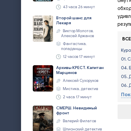
омут»
43 часа 26 минут
обход
удивл
Второй шанс для
Лекаря
резул
Виктор Молотов,
Алексей Аржанов
ВСЕ
Фантастика,
попаданцы
Кур
12 часов 17 минут
01. 
Архивы КРЕСТ. Капитан
04. 
Марцинов
05. 
Алексей Сухоруков
06. 
Мистика, детектив
Пок
2 часа 17 минут
СМЕРШ. Невидимый
фронт
Валерий Филатов
Шпионский детектив