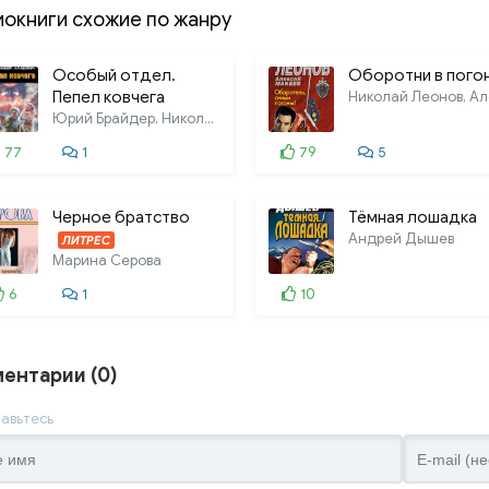
иокниги схожие по жанру
Особый отдел.
Оборотни в пого
Пепел ковчега
Юрий Брайдер, Николай Чадович
77
1
79
5
Черное братство
Тёмная лошадка
Андрей Дышев
ЛИТРЕС
Марина Серова
6
1
10
ентарии (0)
авьтесь