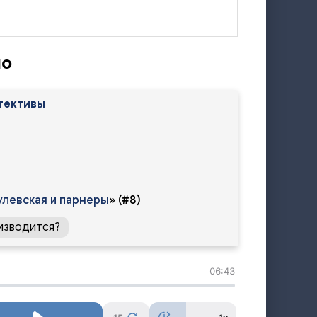
ло
тективы
левская и парнеры
»
(#8)
изводится?
06:43