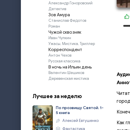
Александр Гоноровский
Детектив
Зов Амура
Станислав Федотов
Роман
Чужой сквозняк
Иван Чулкин
Ужасы, Мистика, Триллер
Корреспондент
Антон Чехов
Русская классика
В ночь на Ильин день
Валентин Шешиков
Ауди
Деревенская мистика
Анно
Читат
Лучшее за неделю
город
По прозвищу Святой. 1-
Конеч
5 книга
Алексей Евтушенко
Как г
Фантастика