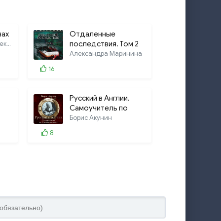
нах
Отдаленные
Николай Леонов, Алексей Макеев
последствия. Том 2
Александра Маринина
ЛИТРЕС
16
Русский в Англии.
Самоучитель по
беллетристике
Борис Акунин
8