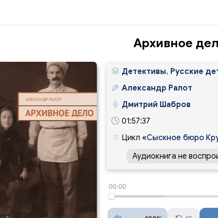
Архивное де
Детективы
,
Русские де
Александр Ралот
Дмитрий Шабров
01:57:37
Цикл
«
Сыскное бюро Кру
Аудиокнига не воспро
00:00