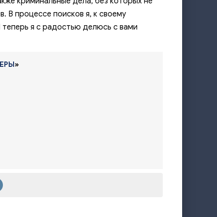
также криминальные дела, без которых не
4:21
. В процессе поисков я, к своему
3:30
 теперь я с радостью делюсь с вами
3:27
6:17
НЕРЫ
»
6:34
4:11
8:54
2:29
6:14
4:11
2:52