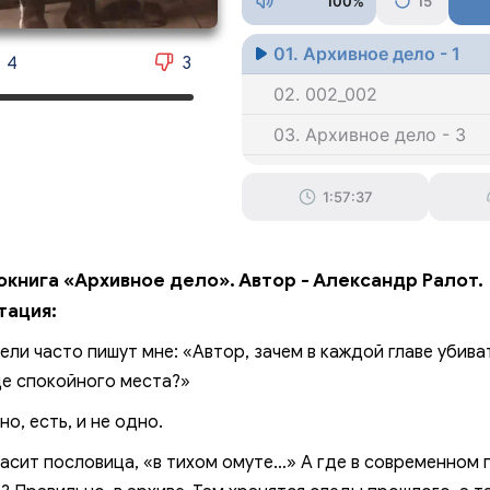
100%
15
01. Архивное дело - 1
4
3
02. 002_002
03. Архивное дело - 3
04. Архивное дело - 4
1:57:37
05. Архивное дело - 5
06. Архивное дело - 6
окнига «Архивное дело». Автор - Александр Ралот.
07. Архивное дело - 7
тация:
08. Архивное дело - 8
ели часто пишут мне: «Автор, зачем в каждой главе убива
09. Архивное дело - 9
е спокойного места?»
010. Архивное дело - 10
но, есть, и не одно.
011. Архивное дело - 11
ласит пословица, «в тихом омуте…» А где в современном