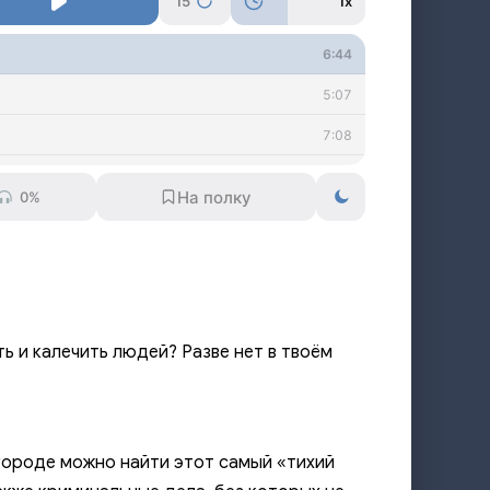
15
1x
6:44
5:07
7:08
4:01
0%
5:14
4:39
1:47
7:59
ть и калечить людей? Разве нет в твоём
12:17
3:40
6:01
 городе можно найти этот самый «тихий