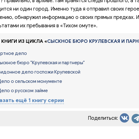
? Правильно, в архиве. Там хранятся следы прошлого, а 
012. Архивное дело - 12
ится ни один город. Именно туда я отправил своих героев
013. Архивное дело - 13
ению, обнаружил информацию о своих прямых предках. И
014. Архивное дело - 14
ьтатами их пребывания в «Тихом омуте».
015. Архивное дело - 15
 КНИГИ ИЗ ЦИКЛА «
СЫСКНОЕ БЮРО КРУЛЕВСКАЯ И ПАР
016. Архивное дело - 16
ортное дело
017. Архивное дело - 17
Сыскное бюро "Крулевская и партнеры"
018. Архивное дело - 18
Бидонное дело госпожи Крулевской
Дело о сельском монументе
019. Архивное дело - 19
Дело о русском займе
020. Архивное дело - 20
азать ещё 1 книгу серии
021. Архивное дело - 21
022. Эпилог
Поделиться: