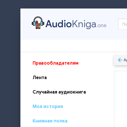
Audio
Kniga
.one
А
Правообладателям
Лента
Случайная аудиокнига
Моя история
Книжная полка