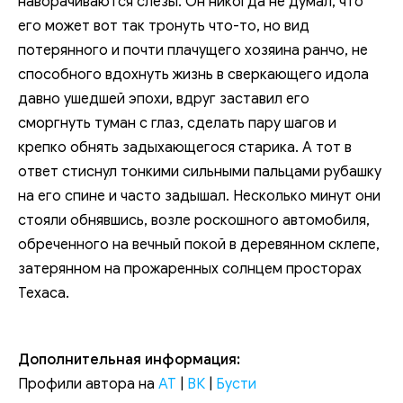
наворачиваются слезы. Он никогда не думал, что
его может вот так тронуть что-то, но вид
потерянного и почти плачущего хозяина ранчо, не
способного вдохнуть жизнь в сверкающего идола
давно ушедшей эпохи, вдруг заставил его
сморгнуть туман с глаз, сделать пару шагов и
крепко обнять задыхающегося старика. А тот в
ответ стиснул тонкими сильными пальцами рубашку
на его спине и часто задышал. Несколько минут они
стояли обнявшись, возле роскошного автомобиля,
обреченного на вечный покой в деревянном склепе,
затерянном на прожаренных солнцем просторах
Техаса.
Дополнительная информация:
Профили автора на
АТ
|
ВК
|
Бусти