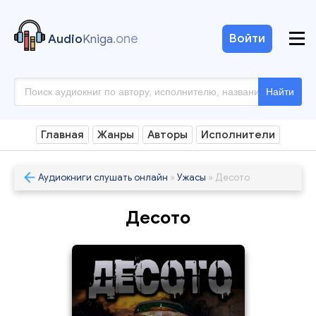
.one
Войти
Audio
Kniga
Найти
Главная
Жанры
Авторы
Исполнители
Аудиокниги слушать онлайн
»
Ужасы
» Десото
Десото