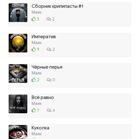
Сборник крипипасты #1
Маяк
3
2
Императив
Маяк
9
2
Чёрные перья
Маяк
2
0
Всё равно
Маяк
7
4
Куколка
Маяк