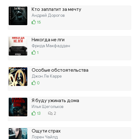
правдоподобными финалами
Юрий Крутиков
5
1
Кто заплатит за мечту
Андрей Дорогов
15
Никогда не лги
Фрида Макфадден
1
Особые обстоятельства
Джон Ле Карре
0
Я буду ужинать дома
Илья Щегольков
13
2