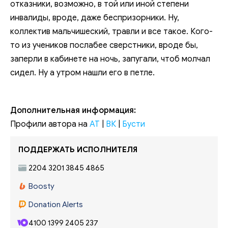
Аннотация:
… история-то обычная довольно. Тут учились всякие
отказники, возможно, в той или иной степени
инвалиды, вроде, даже беспризорники. Ну,
коллектив мальчишеский, травли и все такое. Кого-
то из учеников послабее сверстники, вроде бы,
заперли в кабинете на ночь, запугали, чтоб молчал
сидел. Ну а утром нашли его в петле.
Дополнительная информация:
Профили автора на
АТ
|
ВК
|
Бусти
ПОДДЕРЖАТЬ ИСПОЛНИТЕЛЯ
2204 3201 3845 4865
Boosty