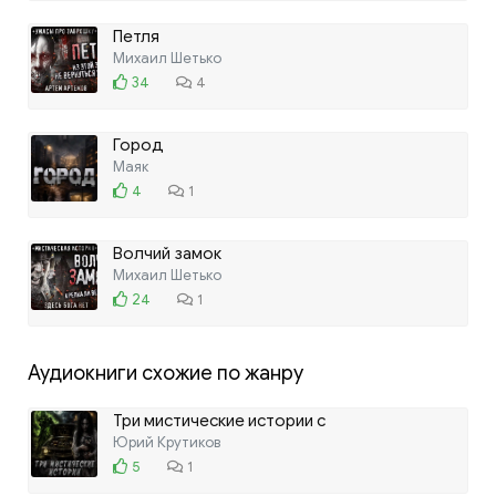
Маяк
15
1
Петля
Михаил Шетько
34
4
Город
Маяк
4
1
Волчий замок
Михаил Шетько
24
1
Аудиокниги схожие по жанру
Три мистические истории с