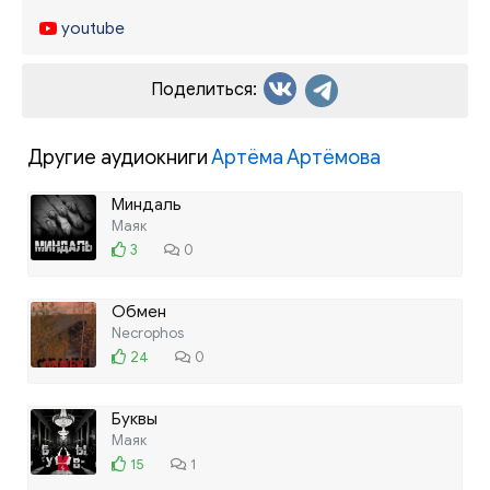
Donation Alerts
4100 1399 2405 237
youtube
Поделиться:
Другие аудиокниги
Артёма Артёмова
Миндаль
Маяк
3
0
Обмен
Necrophos
24
0
Буквы