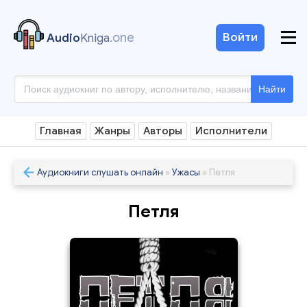
.one
Войти
Audio
Kniga
Найти
Главная
Жанры
Авторы
Исполнители
Аудиокниги слушать онлайн
»
Ужасы
» Петля
Петля