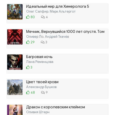
Идеальный мир для Химеролога 5
Олег Сапфир, Марк Альтергот
80
4
Мечник, Вернувшийся 1000 лет спустя. Том
12
Оливер Ло, Андрей Ткачёв
29
3
Багровая ночь
Лана Ременцова
3
Цвет твоей крови
Александр Бушков
48
9
Дракон с королевским клеймом
Оливия Штерн