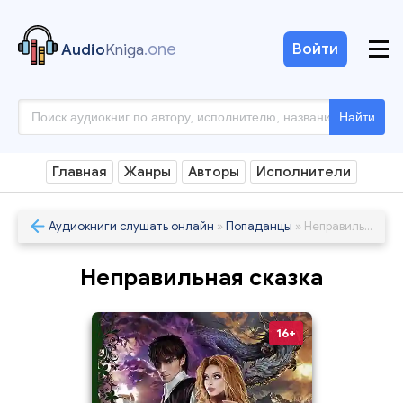
.one
Войти
Audio
Kniga
Найти
Главная
Жанры
Авторы
Исполнители
Аудиокниги слушать онлайн
»
Попаданцы
» Неправильная сказка
Неправильная сказка
16+