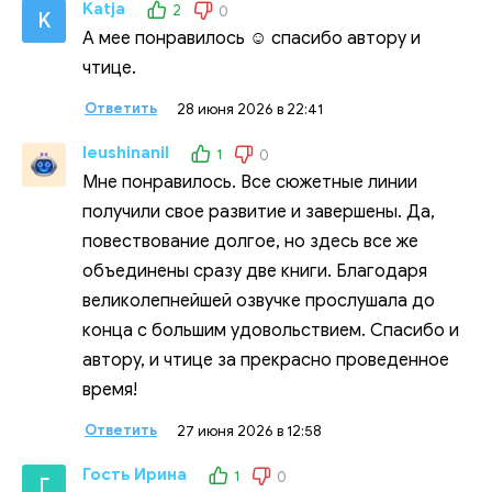
Katja
2
0
K
А мее понравилось ☺️ спасибо автору и
чтице.
Ответить
28 июня 2026 в 22:41
leushinanil
1
0
Мне понравилось. Все сюжетные линии
получили свое развитие и завершены. Да,
повествование долгое, но здесь все же
объединены сразу две книги. Благодаря
великолепнейшей озвучке прослушала до
конца с большим удовольствием. Спасибо и
автору, и чтице за прекрасно проведенное
время!
Ответить
27 июня 2026 в 12:58
Гость Ирина
1
0
Г