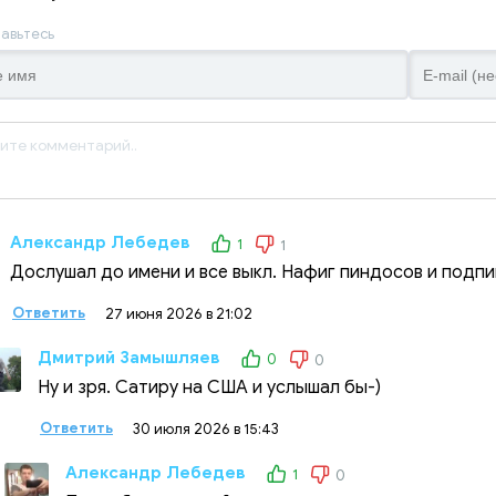
авьтесь
Александр Лебедев
1
1
Дослушал до имени и все выкл. Нафиг пиндосов и подп
Ответить
27 июня 2026 в 21:02
Дмитрий Замышляев
0
0
Ну и зря. Сатиру на США и услышал бы-)
Ответить
30 июля 2026 в 15:43
Александр Лебедев
1
0