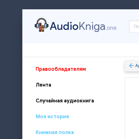
Audio
Kniga
.one
А
Правообладателям
Лента
Случайная аудиокнига
Моя история
Книжная полка