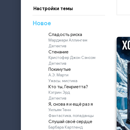
Настройки темы
Новое
Сладость риска
Марджери Аллингем
Детектив
Стенание
Кристофер Джон Сэнсом
Детектив
Покинутые
А.Э. Марти
Ужасы, мистика
Кто ты, Генриетта?
Кэтрин Эрд
Детектив
Я, снова я и ещё раз я
Уильям Тенн
Фантастика, попаданцы
Слушай своё сердце
Барбара Картленд