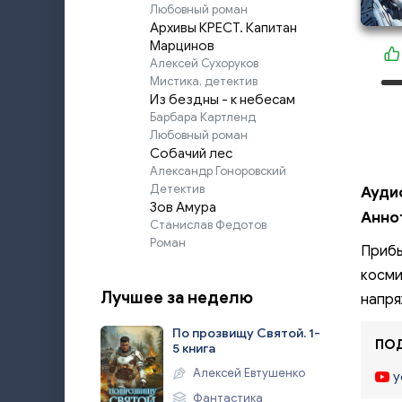
Любовный роман
Архивы КРЕСТ. Капитан
Марцинов
Алексей Сухоруков
Мистика, детектив
Из бездны - к небесам
Барбара Картленд
Любовный роман
Собачий лес
Александр Гоноровский
Детектив
Ауди
Зов Амура
Анно
Станислав Федотов
Роман
Прибы
косми
Лучшее за неделю
напр
По прозвищу Святой. 1-
ПОД
5 книга
Алексей Евтушенко
y
Фантастика