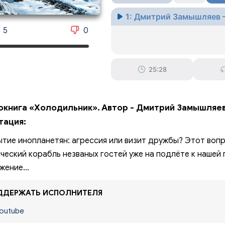
1: Дмитрий Замышляев
5
0
25:28
окнига «Холодильник». Автор - Дмитрий Замышляев
тация:
тие инопланетян: агрессия или визит дружбы? Этот вопро
ческий корабль незваных гостей уже на подлёте к нашей
яжение…
ДЕРЖАТЬ ИСПОЛНИТЕЛЯ
outube