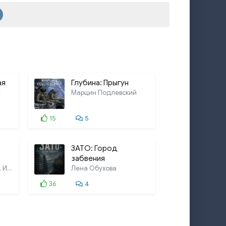
ая
Глубина: Прыгун
я
Марцин Подлевский
15
5
ЗАТО: Город
забвения
Владимир Савченко, Илья Варшавский,
Лена Обухова
36
4