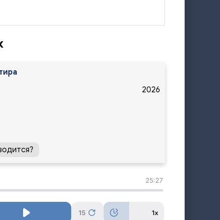
к
тира
2026
водится?
25:27
15
1x