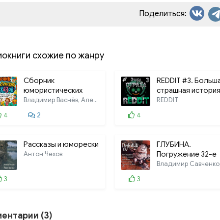
Поделиться:
иокниги схожие по жанру
Сборник
REDDIT #3. Больш
юмористических
страшная истори
рассказов
Владимир Васнёв, Александр Неменко,
REDDIT
4
2
4
Рассказы и юморески
ГЛУБИНА.
Антон Чехов
Погружение 32-е
3
3
ентарии (3)