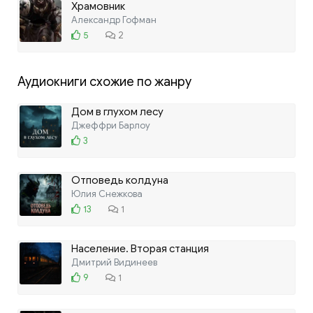
Храмовник
Александр Гофман
5
2
Аудиокниги схожие по жанру
Дом в глухом лесу
Джеффри Барлоу
3
Отповедь колдуна
Юлия Снежкова
13
1
Население. Вторая станция
Дмитрий Видинеев
9
1