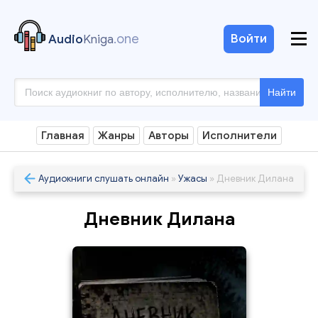
.one
Войти
Audio
Kniga
Найти
Главная
Жанры
Авторы
Исполнители
Аудиокниги слушать онлайн
»
Ужасы
» Дневник Дилана
Дневник Дилана