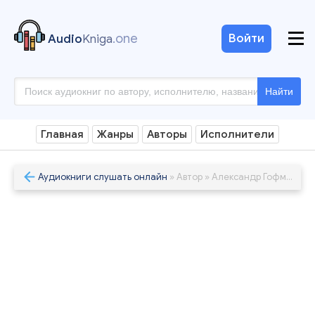
.one
Войти
Audio
Kniga
Найти
Главная
Жанры
Авторы
Исполнители
Аудиокниги слушать онлайн
» Автор » Александр Гофман