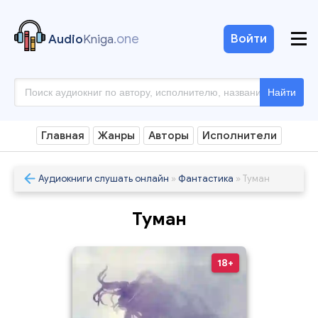
.one
Войти
Audio
Kniga
Найти
Главная
Жанры
Авторы
Исполнители
Аудиокниги слушать онлайн
»
Фантастика
» Туман
Туман
18+