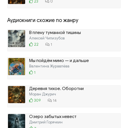
23
0
Аудиокниги схожие по жанру
В плену туманной тишины
Алексей Чипизубов
22
1
Мы пойдём мимо — и дальше
Валентина Журавлёва
1
Деревня тихое. Оборотни
Моран Джурич
309
14
Озеро забытых невест
Дмитрий Горячкин