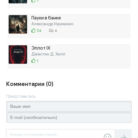
7
Пауки в банке
Александр Науменко
34
4
Эллот IX
Джастин Д. Хилл
1
Комментарии (0)
Представьтесь