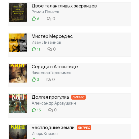
Двое талантливых засранцев
Роман Панков
6
0
Мистер Мерседес
Иван Литвинов
11
0
Сердца в Атлантиде
Вячеслав Герасимов
3
0
Долгая прогулка
ЛИТРЕС
Александр Аравушкин
15
0
Бесплодные земли
ЛИТРЕС
Игорь Князев