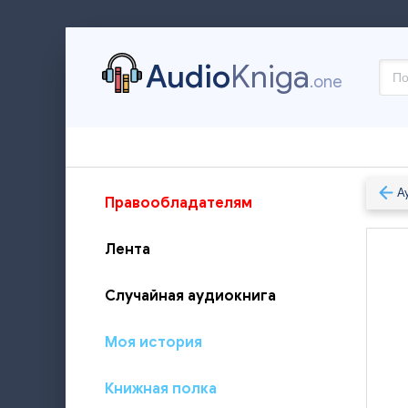
Audio
Kniga
.one
А
Правообладателям
Лента
Случайная аудиокнига
Моя история
Книжная полка