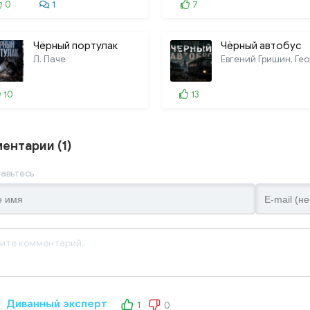
0
1
7
Чёрный портулак
Чёрный автобус
Л. Паче
10
13
ентарии (1)
авьтесь
Диванный эксперт
1
0