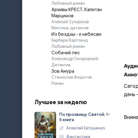
Любовный роман
Архивы КРЕСТ. Капитан
Марцинов
Алексей Сухоруков
Мистика, детектив
Из бездны - к небесам
Барбара Картленд
Любовный роман
Собачий лес
Александр Гоноровский
Детектив
Ауди
Зов Амура
Анно
Станислав Федотов
Роман
Сегод
день 
Лучшее за неделю
По прозвищу Святой. 1-
Внима
5 книга
Алексей Евтушенко
Фантастика