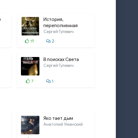
е
История,
переполненная
ненавистью
Сергей Гулевич
19
2
В поисках Света
Сергей Гулевич
7
1
Яко тает дым
Анатолий Уманский