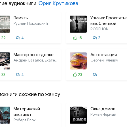
гие аудиокниги
Юрия Крутикова
Память
Ульяна: Проклять
Руслан Покровский
влюбленной
RODELION
29
4
18
2
Мастер по отделке
Автостанция
Андрей Баталов, Екатерина Монеткина
Сергей Гулевич
33
4
23
1
иокниги схожие по жанру
Материнский
Окна домов
инстинкт
Роман Чёрный
Роберт Блох