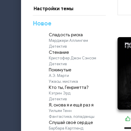
Настройки темы
Новое
Сладость риска
Марджери Аллингем
Детектив
Стенание
Кристофер Джон Сэнсом
Детектив
Покинутые
А.Э. Марти
Ужасы, мистика
Кто ты, Генриетта?
Кэтрин Эрд
Детектив
Я, снова я и ещё раз я
Уильям Тенн
Фантастика, попаданцы
Слушай своё сердце
Барбара Картленд