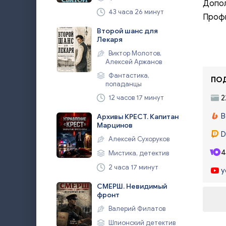
Допол
43 часа 26 минут
Профи
Второй шанс для
Лекаря
Виктор Молотов,
Алексей Аржанов
Фантастика,
ПОД
попаданцы
12 часов 17 минут
2
B
Архивы КРЕСТ. Капитан
Марцинов
D
Алексей Сухоруков
4
Мистика, детектив
2 часа 17 минут
y
СМЕРШ. Невидимый
фронт
Валерий Филатов
Шпионский детектив