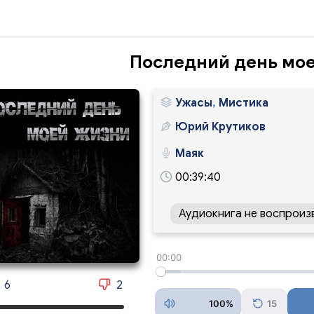
Последний день мо
Ужасы
,
Мистика
Юрий Крутиков
Маяк
00:39:40
Аудиокнига не воспроиз
00:00
6
2
100%
15