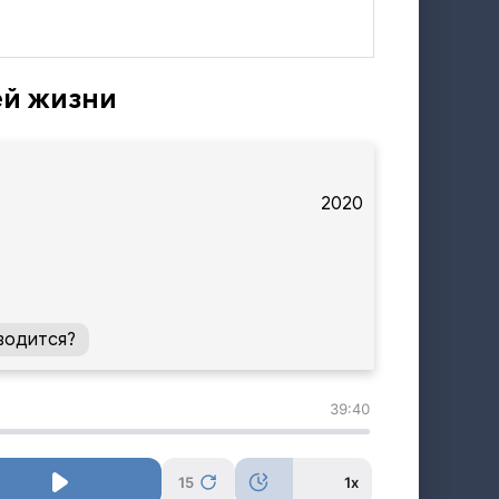
ей жизни
2020
водится?
39:40
15
1x