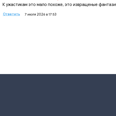
К ужастикам это мало похоже, это извращеные фантази
Ответить
7 июля 2026 в 17:53