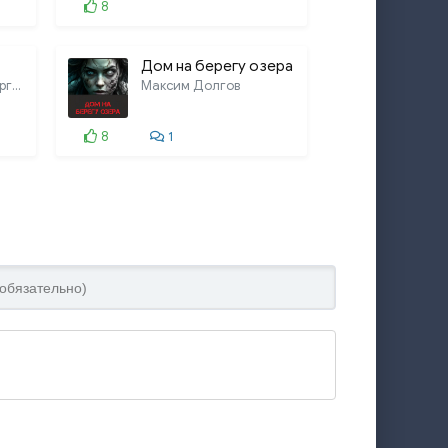
8
Дом на берегу озера
Евгений Гришин, Георгий Немов
Максим Долгов
8
1