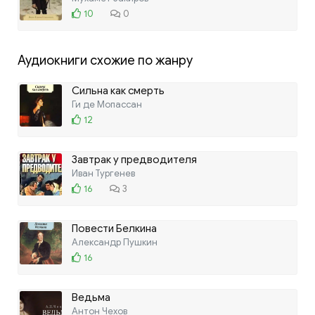
10
0
Аудиокниги схожие по жанру
Сильна как смерть
Ги де Мопассан
12
Завтрак у предводителя
Иван Тургенев
16
3
Повести Белкина
Александр Пушкин
16
Ведьма
Антон Чехов