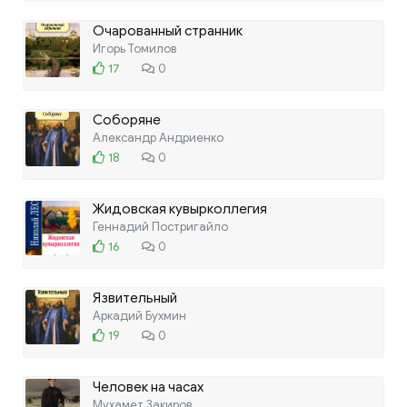
Очарованный странник
Игорь Томилов
17
0
Соборяне
Александр Андриенко
18
0
Жидовская кувырколлегия
Геннадий Постригайло
16
0
Язвительный
Аркадий Бухмин
19
0
Человек на часах
Мухамет Закиров