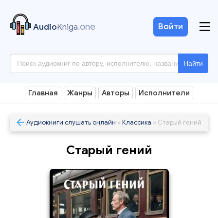
.one
Войти
Audio
Kniga
Найти
Главная
Жанры
Авторы
Исполнители
Аудиокниги слушать онлайн
»
Классика
» Старый гений
Старый гений