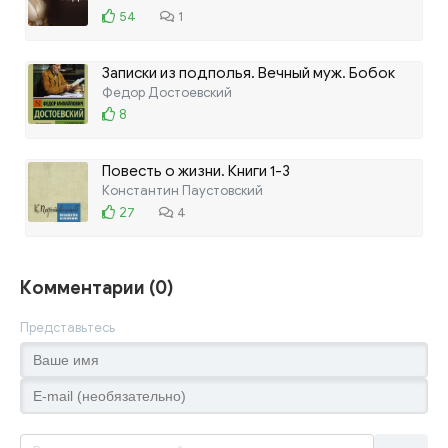
54
1
Записки из подполья. Вечный муж. Бобок
Федор Достоевский
ЛИТРЕС
8
Повесть о жизни. Книги 1-3
Константин Паустовский
27
4
Комментарии (0)
Представьтесь