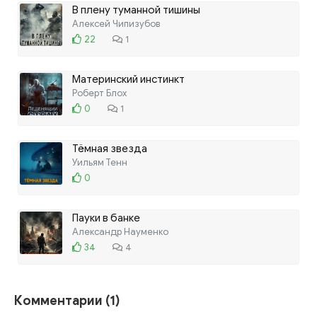
В плену туманной тишины
Алексей Чипизубов
22
1
Материнский инстинкт
Роберт Блох
0
1
Тёмная звезда
Уильям Тенн
0
Пауки в банке
Александр Науменко
34
4
Комментарии (1)