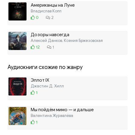
Американцы на Луне
Владислав Копп
0
2
Дозоры навсегда
Алексей Данков, Ксения Бржезовская
12
1
Аудиокниги схожие по жанру
Эллот IX
Джастин Д. Хилл
1
Мы пойдём мимо — и дальше
Валентина Журавлёва
1