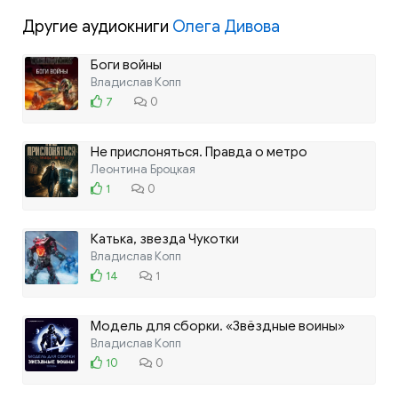
Другие аудиокниги
Олега Дивова
Боги войны
Владислав Копп
7
0
Не прислоняться. Правда о метро
Леонтина Броцкая
1
0
Катька, звезда Чукотки
Владислав Копп
14
1
Модель для сборки. «Звёздные воины»
Владислав Копп
10
0