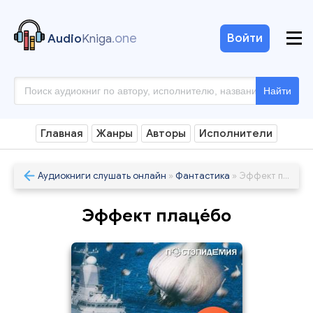
.one
Войти
Audio
Kniga
Найти
Главная
Жанры
Авторы
Исполнители
Аудиокниги слушать онлайн
»
Фантастика
» Эффект плаце́бо
Эффект плаце́бо