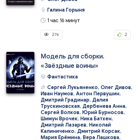
Галина Горыня
1 час 16 минут
276
2
Модель для сборки.
«Звёздные воины»
Фантастика
Сергей Лукьяненко
,
Олег Дивов
,
Иван Наумов
,
Антон Первушин
,
Дмитрий Градинар
,
Далия
Трускиновская
,
Дербенева Анна
,
Сергей Волков
,
Юрий Бурносов
,
Шимун Врочек
,
Ника Батхен
,
Дмитрий Лазарев
,
Николай
Калиниченко
,
Дмитрий Корсак
,
Мария Ерёмина
,
Вера Лашкова
,