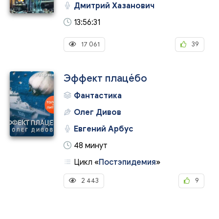
Дмитрий Хазанович
13:56:31
17 061
39
Эффект плаце́бо
Фантастика
Олег Дивов
Евгений Арбус
48 минут
Цикл
«
Постэпидемия
»
2 443
9