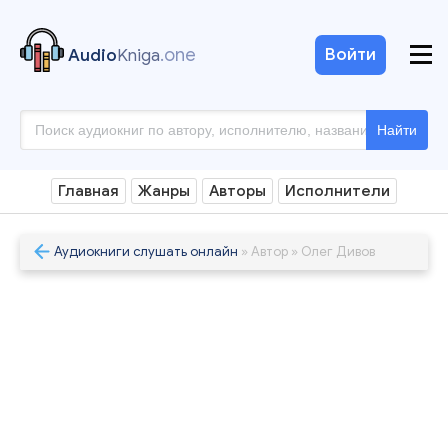
.one
Войти
Audio
Kniga
Найти
Главная
Жанры
Авторы
Исполнители
Аудиокниги слушать онлайн
» Автор » Олег Дивов