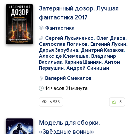
Затерянный дозор. Лучшая
фантастика 2017
Фантастика
Сергей Лукьяненко
,
Олег Дивов
,
Святослав Логинов
,
Евгений Лукин
,
Дарья Зарубина
,
Дмитрий Казаков
,
Алекс де Клемешье
,
Владимир
Васильев
,
Карина Шаинян
,
Антон
Первушин
,
Андрей Синицын
Валерий Смекалов
14 часов 21 минута
6 935
8
Модель для сборки.
«Звёздные воины»