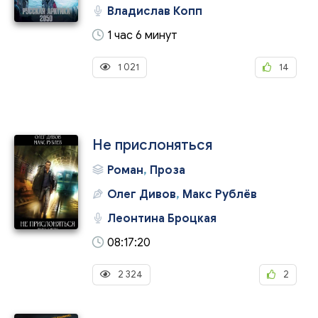
Владислав Копп
1 час 6 минут
1 021
14
Не прислоняться
Роман
,
Проза
Олег Дивов
,
Макс Рублёв
Леонтина Броцкая
08:17:20
2 324
2