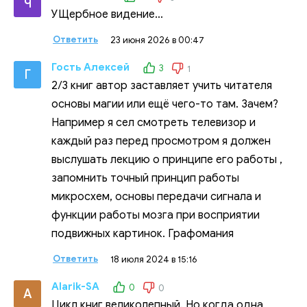
Ч
УЩербное видение...
Ответить
23 июня 2026 в 00:47
Гость Алексей
3
1
Г
2/3 книг автор заставляет учить читателя
основы магии или ещё чего-то там. Зачем?
Например я сел смотреть телевизор и
каждый раз перед просмотром я должен
выслушать лекцию о принципе его работы ,
запомнить точный принцип работы
микросхем, основы передачи сигнала и
функции работы мозга при восприятии
подвижных картинок. Графомания
Ответить
18 июля 2024 в 15:16
Alarik-SA
0
0
A
Цикл книг великолепный. Но когда одна