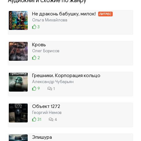
Аудиокниги схожие по жанру
Не драконь бабушку, милок!
ЛИТРЕС
Ольга Михайлова
3
Кровь
Олег Борисов
2
Грешники. Корпорация кольцо
Александр Чубарьян
9
1
Объект 1272
Георгий Немов
31
4
Эпишура