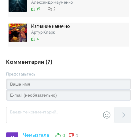
Александр Науменко
19
2
Изгнание навечно
Артур Кларк
4
Комментарии (7)
Представьтесь
Чемызгала
0
0