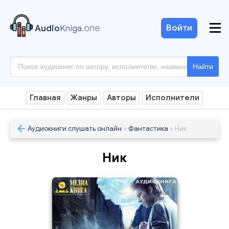
.one
Войти
Audio
Kniga
Найти
Главная
Жанры
Авторы
Исполнители
Аудиокниги слушать онлайн
»
Фантастика
» Ник
Ник