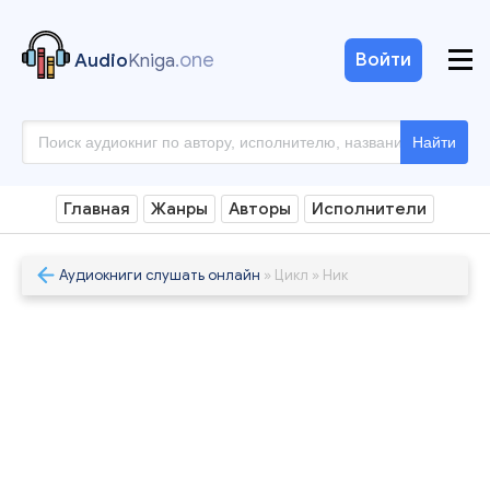
.one
Войти
Audio
Kniga
Найти
Главная
Жанры
Авторы
Исполнители
Аудиокниги слушать онлайн
» Цикл » Ник