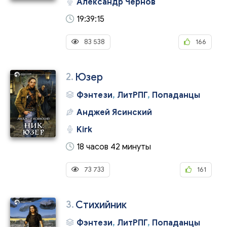
Александр Чернов
19:39:15
83 538
166
2.
Юзер
Фэнтези
,
ЛитРПГ
,
Попаданцы
Анджей Ясинский
Kirk
18 часов 42 минуты
73 733
161
3.
Стихийник
Фэнтези
,
ЛитРПГ
,
Попаданцы