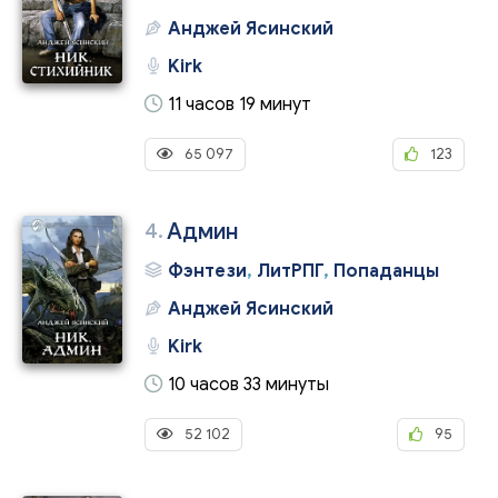
Анджей Ясинский
Kirk
11 часов 19 минут
65 097
123
4.
Админ
Фэнтези
,
ЛитРПГ
,
Попаданцы
Анджей Ясинский
Kirk
10 часов 33 минуты
52 102
95