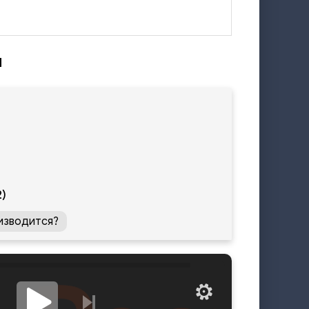
м
2)
изводится?