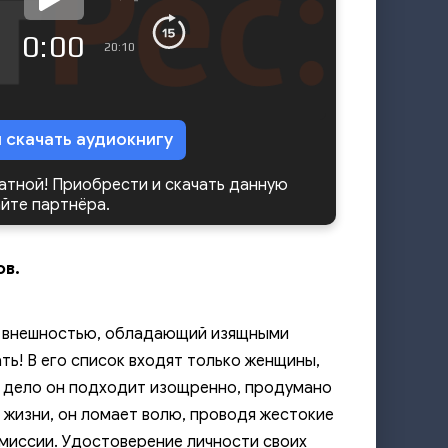
0:00
20:10
и скачать аудиокнигу
латной! Приобрести и скачать данную
айте партнёра.
ов.
ой внешностью, обладающий изящными
ть! В его список входят только женщины,
у дело он подходит изощренно, продумано
 жизни, он ломает волю, проводя жестокие
 миссии. Удостоверение личности своих