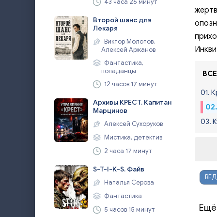
43 часа 26 минут
жертв
Второй шанс для
опозн
Лекаря
прихо
Виктор Молотов,
Инкви
Алексей Аржанов
Фантастика,
попаданцы
ВСЕ
12 часов 17 минут
01. 
Архивы КРЕСТ. Капитан
02
Марцинов
03. 
Алексей Сухоруков
Мистика, детектив
2 часа 17 минут
S-T-I-K-S. Файв
ВЕ
Наталья Серова
Фантастика
Ещё
5 часов 15 минут