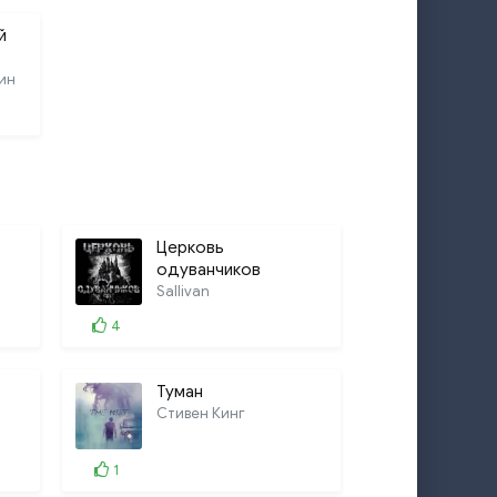
й
ин
Церковь
одуванчиков
Sallivan
4
Туман
Стивен Кинг
1