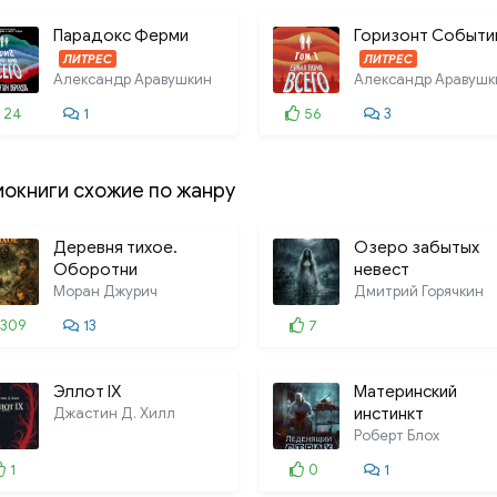
Парадокс Ферми
Горизонт Событи
ЛИТРЕС
ЛИТРЕС
Александр Аравушкин
Александр Аравушк
24
1
56
3
иокниги схожие по жанру
Деревня тихое.
Озеро забытых
Оборотни
невест
Моран Джурич
Дмитрий Горячкин
309
13
7
Эллот IX
Материнский
Джастин Д. Хилл
инстинкт
Роберт Блох
1
0
1