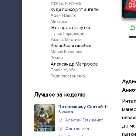
Ужасы, мистика
Куда приходят ангелы
Адам Нэвилл
Мистика
Это просто шутка
Пучок Перцепций
Ужасы, Мистика
Врачебная ошибка
Мария Воронова
Роман
Александр Матросов
Павел Журба
Радиопостановка
Ауди
Анно
Лучшее за неделю
Интел
По прозвищу Святой. 1-
манер
5 книга
неваж
Алексей Евтушенко
до ме
Фантастика
пытки