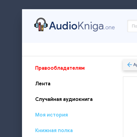
Audio
Kniga
.one
А
Правообладателям
Лента
Случайная аудиокнига
Моя история
Книжная полка