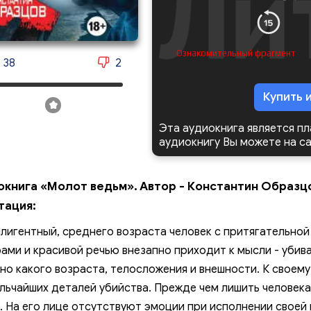
Ознакомительный фрагмент
38
2
Купить 
Эта аудиокнига является п
аудиокнигу Вы можете на с
окнига «Молот ведьм». Автор - Константин Образц
тация:
лигентный, среднего возраста человек с притягательн
ами и красивой речью внезапно приходит к мысли - убива
но какого возраста, телосложения и внешности. К своем
льчайших деталей убийства. Прежде чем лишить человека
. На его лице отсутствуют эмоции при исполнении своей