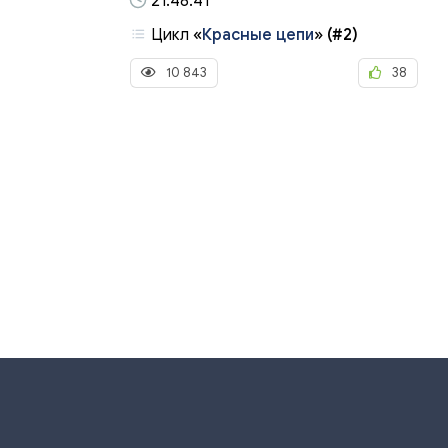
21:48:41
Цикл
«
Красные цепи
»
(#2)
10 843
38