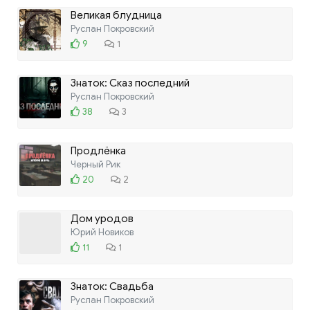
Великая блудница
Руслан Покровский
9
1
Знаток: Сказ последний
Руслан Покровский
38
3
Продлёнка
Черный Рик
20
2
Дом уродов
Юрий Новиков
11
1
Знаток: Свадьба
Руслан Покровский