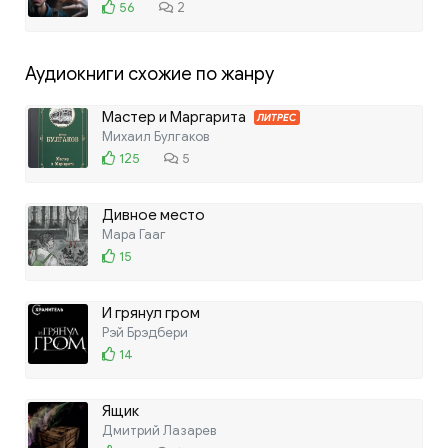
56
2
Аудиокниги схожие по жанру
Мастер и Маргарита
ЛИТРЕС
Михаил Булгаков
125
5
Дивное место
Мара Гааг
15
И грянул гром
Рэй Брэдбери
14
Ящик
Дмитрий Лазарев