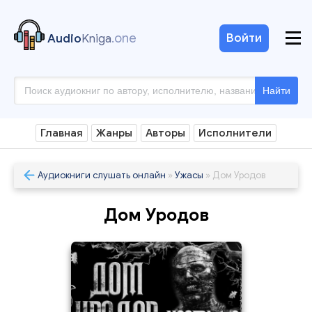
.one
Войти
Audio
Kniga
Найти
Главная
Жанры
Авторы
Исполнители
Аудиокниги слушать онлайн
»
Ужасы
» Дом Уродов
Дом Уродов