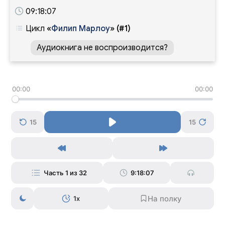
09:18:07
Цикл
«
Филип Марлоу
»
(#1)
Аудиокнига не воспроизводится?
00:00
00:00
15
15
Часть 1 из 32
9:18:07
1x