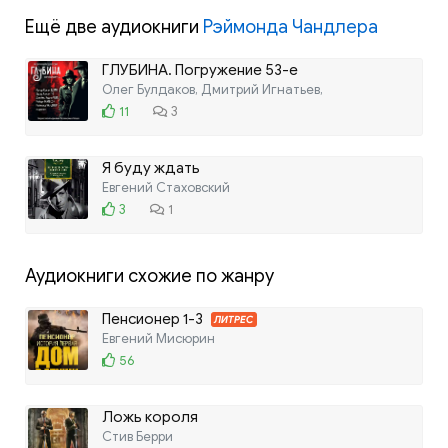
Ещё две аудиокниги
Рэймонда Чандлера
ГЛУБИНА. Погружение 53-е
Олег Булдаков, Дмитрий Игнатьев,
11
3
Я буду ждать
Евгений Стаховский
3
1
Аудиокниги схожие по жанру
Пенсионер 1-3
ЛИТРЕС
Евгений Мисюрин
56
Ложь короля
Стив Берри