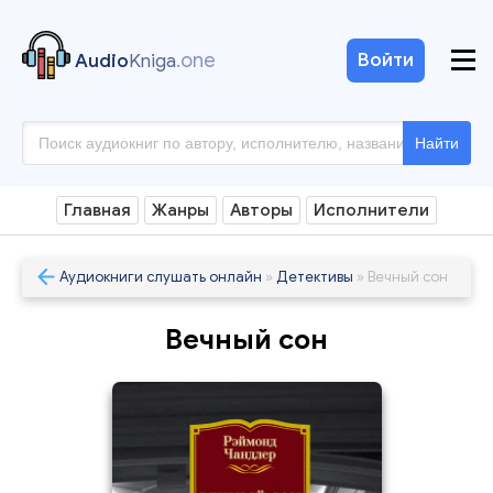
.one
Войти
Audio
Kniga
Найти
Главная
Жанры
Авторы
Исполнители
Аудиокниги слушать онлайн
»
Детективы
» Вечный сон
Вечный сон