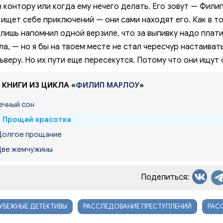
012. 11
в контору или когда ему нечего делать. Его зовут — Фил
 ищет себе приключений — они сами находят его. Как в т
013. 12
 лишь напомнил одной верзиле, что за выпивку надо плати
014. 13
ла, — но я бы на твоем месте не стал чересчур настаиват
ьверу. Но их пути еще пересекутся. Потому что они ищут о
015. 14
016. 15
 КНИГИ ИЗ ЦИКЛА «
ФИЛИП МАРЛОУ
»
017. 16
Вечный сон
018. 17
. Прощай красотка
Долгое прощание
019. 18
Две жемчужины
020. 19
021. 20
Поделиться:
022. 21
УБЕЖНЫЕ ДЕТЕКТИВЫ
РАССЛЕДОВАНИЕ ПРЕСТУПЛЕНИЙ
РАС
023. 22