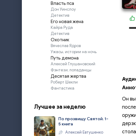
Власть пса
Дон Уинслоу
Детектив
Его новая жена
Кайра Руда
Детектив
Охотник
Вячеслав Ядров
Ужасы, истории на ночь
Путь демона
Алексей Глушановский
Фэнтези, попаданцы
Десятая жертва
Ауди
Роберт Шекли
Анно
Фантастика
Он вы
Лучшее за неделю
после
оружи
По прозвищу Святой. 1-
дерзк
5 книга
стола
Алексей Евтушенко