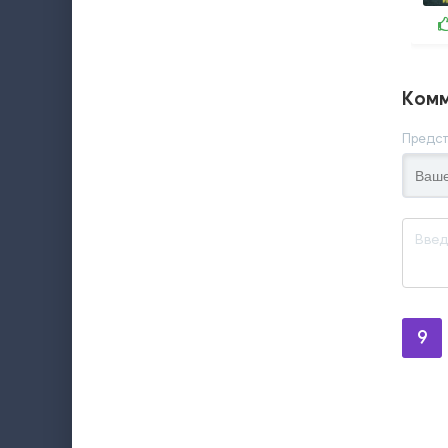
Комм
Предст
9