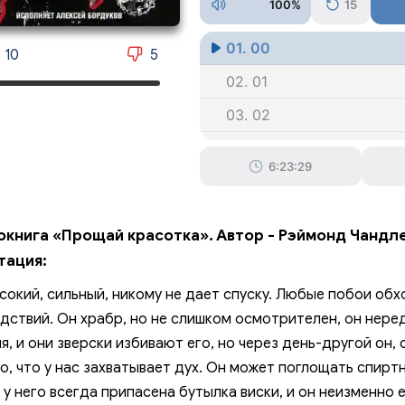
100%
15
01. 00
10
5
02. 01
03. 02
04. 03
6:23:29
05. 04
06. 05
окнига «Прощай красотка». Автор - Рэймонд Чандл
07. 06
тация:
08. 07
сокий, сильный, никому не дает спуску. Любые побои обх
09. 08
дствий. Он храбр, но не слишком осмотрителен, он нере
я, и они зверски избивают его, но через день-другой он, 
010. 09
о, что у нас захватывает дух. Он может поглощать спирт
011. 10
 у него всегда припасена бутылка виски, и он неизменно 