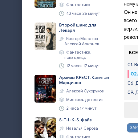
нему 
Фантастика
Он не
43 часа 26 минут
всего
Второй шанс для
верзи
Лекаря
револ
Виктор Молотов,
Алексей Аржанов
Фантастика,
ВСЕ
попаданцы
01. 
12 часов 17 минут
02
Архивы КРЕСТ. Капитан
Марцинов
06. 
Алексей Сухоруков
09. 
Мистика, детектив
2 часа 17 минут
S-T-I-K-S. Файв
ЗАР
Наталья Серова
Фантастика