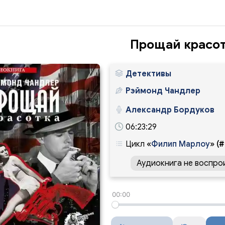
Прощай красо
Детективы
Рэймонд Чандлер
Александр Бордуков
06:23:29
Цикл
«
Филип Марлоу
»
(#
Аудиокнига не воспро
00:00