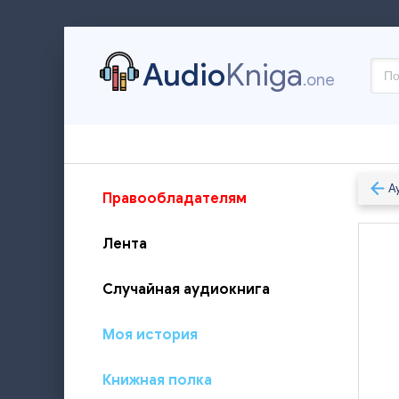
Audio
Kniga
.one
А
Правообладателям
Лента
Случайная аудиокнига
Моя история
Книжная полка