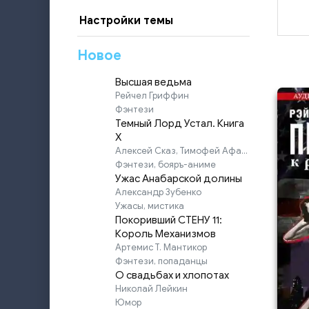
Настройки темы
Новое
Высшая ведьма
Рейчел Гриффин
Фэнтези
Темный Лорд Устал. Книга
X
Алексей Сказ, Тимофей Афаэль
Фэнтези, бояръ-аниме
Ужас Анабарской долины
Александр Зубенко
Ужасы, мистика
Покоривший СТЕНУ 11:
Король Механизмов
Артемис Т. Мантикор
Фэнтези, попаданцы
О свадьбах и хлопотах
Николай Лейкин
Юмор