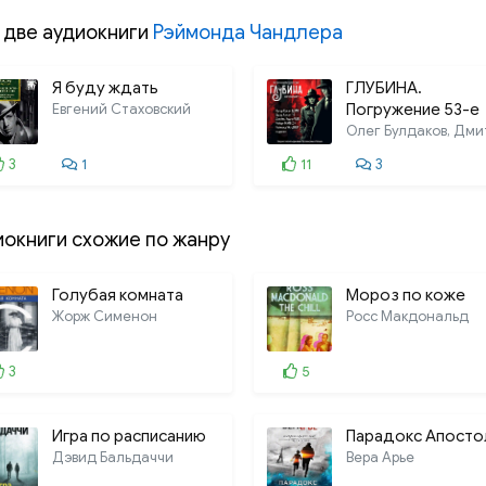
024. 23
 две аудиокниги
Рэймонда Чандлера
025. 24
Я буду ждать
026. 25
ГЛУБИНА.
Евгений Стаховский
Погружение 53-е
027. 26
3
1
11
3
028. 27
029. 28
иокниги схожие по жанру
030. 29
031. 30
Голубая комната
Мороз по коже
Жорж Сименон
Росс Макдональд
032. 31
033. 32
3
5
034. 33
Игра по расписанию
Парадокс Апосто
035. 34
Дэвид Бальдаччи
Вера Арье