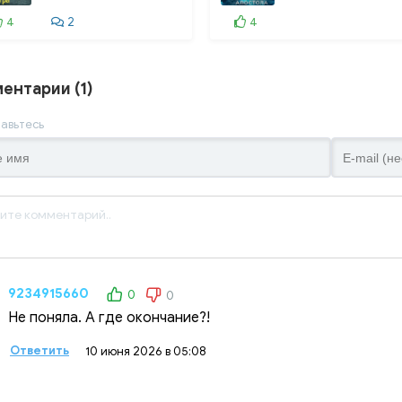
036. 35
4
2
4
037. 36
038. 37
ентарии (1)
039. 38
авьтесь
040. 39
041. 40
042. 41
043. 42
044. 43
9234915660
0
0
045. 44
Не поняла. А где окончание?!
046. 45
Ответить
10 июня 2026 в 05:08
047. 46