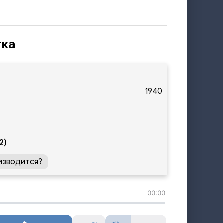
тка
1940
2)
изводится?
00:00