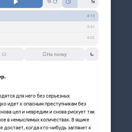
15
1x
4:15
3:41
4:02
4:45
4:33
5:28
ер.
5:12
5:58
одятся для него без серьезных
5:06
дко идет к опасным преступникам без
снова цел и невредим и снова рискует так
5:35
ное в немыслимых количествах. В ящике
5:08
ее достает, когда кто-нибудь заглянет к