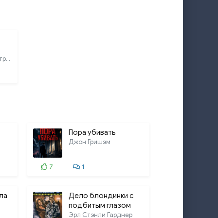
5:34
4:17
6:04
4:25
Олег Булдаков, Дмитрий Игнатьев,
4:15
4:02
3:18
2:43
Пора убивать
Джон Гришэм
2:51
3:44
7
1
2:49
ла
Дело блондинки с
2:28
подбитым глазом
Эрл Стэнли Гарднер