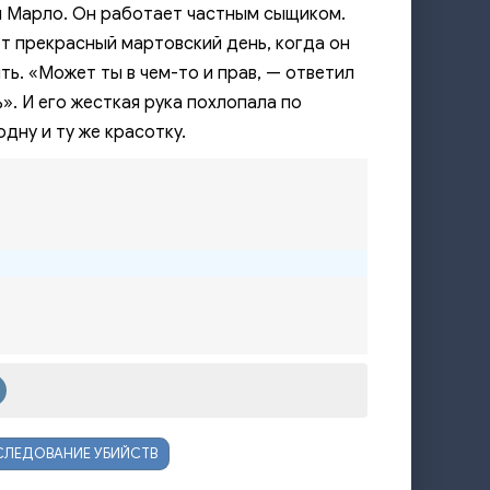
ип Марло. Он работает частным сыщиком.
4:29
от прекрасный мартовский день, когда он
3:54
ть. «Может ты в чем-то и прав, — ответил
3:29
ь». И его жесткая рука похлопала по
дну и ту же красотку.
3:18
3:50
4:23
4:03
5:03
4:06
6:31
2:19
СЛЕДОВАНИЕ УБИЙСТВ
4:34