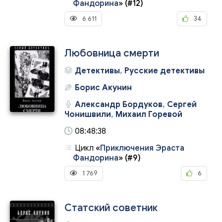
Фандорина
»
(#12)
6 611
34
Любовница смерти
Детективы
,
Русские детективы
Борис Акунин
Александр Бордуков
,
Сергей
Чонишвили
,
Михаил Горевой
08:48:38
Цикл
«
Приключения Эраста
Фандорина
»
(#9)
1 769
6
Статский советник