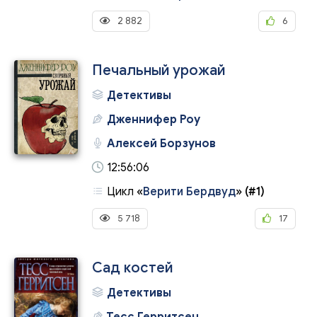
2 882
6
Печальный урожай
Детективы
Дженнифер Роу
Алексей Борзунов
12:56:06
Цикл
«
Верити Бердвуд
»
(#1)
5 718
17
Сад костей
Детективы