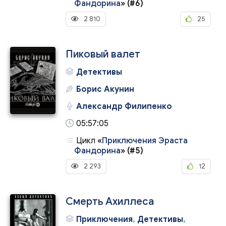
Фандорина
»
(#6)
2 810
25
Пиковый валет
Детективы
Борис Акунин
Александр Филипенко
05:57:05
Цикл
«
Приключения Эраста
Фандорина
»
(#5)
2 293
12
Смерть Ахиллеса
Приключения
,
Детективы
,