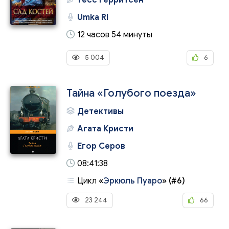
Тесс Герритсен
Umka Ri
12 часов 54 минуты
5 004
6
Тайна «Голубого поезда»
Детективы
Агата Кристи
Егор Серов
08:41:38
Цикл
«
Эркюль Пуаро
»
(#6)
23 244
66