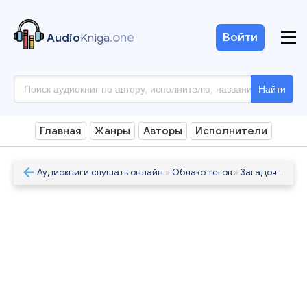
.one
Войти
Audio
Kniga
Найти
Главная
Жанры
Авторы
Исполнители
Аудиокниги слушать онлайн
»
Облако тегов
»
Загадочные убийства