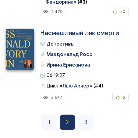
Фандорина
»
(#3)
4 475
30
Насмешливый лик смерти
Детективы
Макдональд Росс
Ирина Ерисанова
06:19:27
Цикл
«
Лью Арчер
»
(#4)
2 672
2
1
2
3