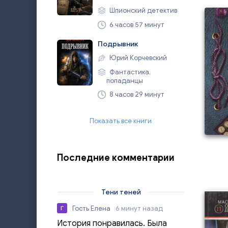
Шпионский детектив
6 часов 57 минут
Подрывник
Юрий Корчевский
Фантастика,
попаданцы
8 часов 29 минут
Показать все книги
Последние комментарии
Тени теней
Гость Елена
6 минут назад
Г
История понравилась. Была