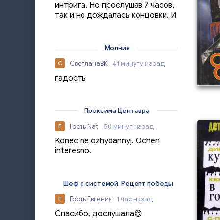
интрига. Но прослушав 7 часов,
так и не дождалась концовки. И
Молния
СветланаВК
41 минуту назад
С
гадость
Проксима Центавра
Гость Nat
50 минут назад
Г
Konec ne ozhydannyj. Ochen
interesno.
Шеф с системой. Рецепт победы
Гость Евгения
1 час назад
Г
Спасибо, дослушала😊