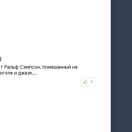
)
т Ральф Сэмпсон, помешанный на
голе и джазе,...
7