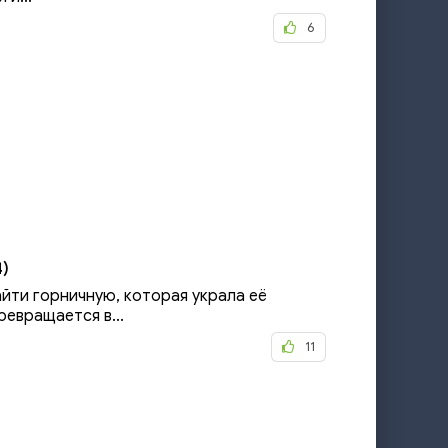
6
)
йти горничную, которая украла её
евращается в...
11