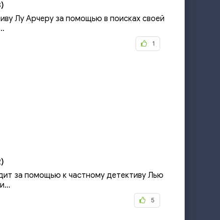
)
иву Лу Арчеру за помощью в поисках своей
..
1
)
дит за помощью к частному детективу Лью
...
5