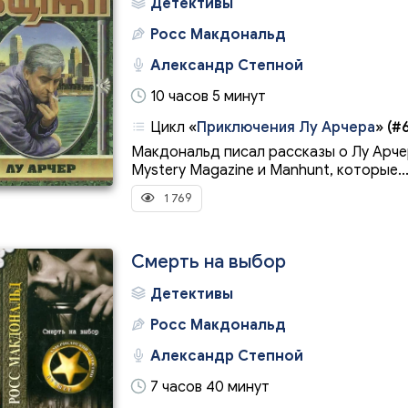
Детективы
Росс Макдональд
Александр Степной
10 часов 5 минут
Цикл
«
Приключения Лу Арчера
»
(#6
Макдональд писал рассказы о Лу Арчер
Mystery Magazine и Manhunt, которые..
1 769
Смерть на выбор
Детективы
Росс Макдональд
Александр Степной
7 часов 40 минут