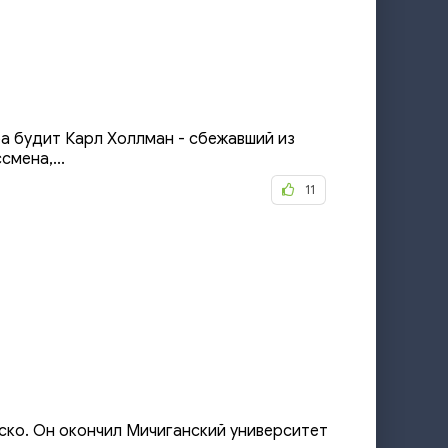
а будит Карл Холлман - сбежавший из
мена,...
11
ко. Он окончил Мичиганский университет