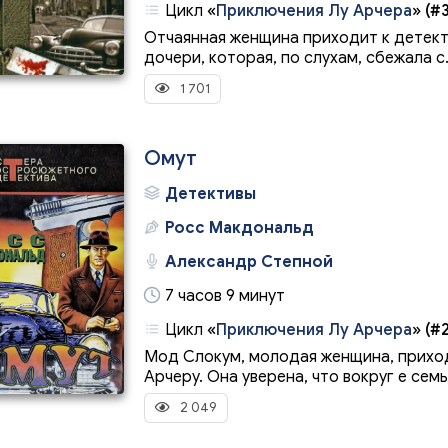
Цикл
«
Приключения Лу Арчера
»
(#3
Отчаянная женщина приходит к детект
дочери, которая, по слухам, сбежала с.
1 701
Омут
Детективы
Росс Макдональд
Александр Степной
7 часов 9 минут
Цикл
«
Приключения Лу Арчера
»
(#2
Мод Слокум, молодая женщина, прихо
Арчеру. Она уверена, что вокруг е семьи
2 049