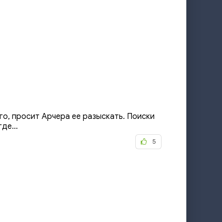
о, просит Арчера ее разыскать. Поиски
де...
5