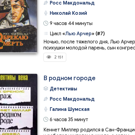
Росс Макдональд
Николай Козий
9 часов 44 минуты
Цикл
«
Лью Арчер
»
(#7)
Ночью, после тяжелого дня, Лью Арчер
психушки молодой парень, сын конгресс
2 151
В родном городе
Детективы
Росс Макдональд
Галина Шумская
6 часов 35 минут
Кеннет Миллер родился в Сан-Францис