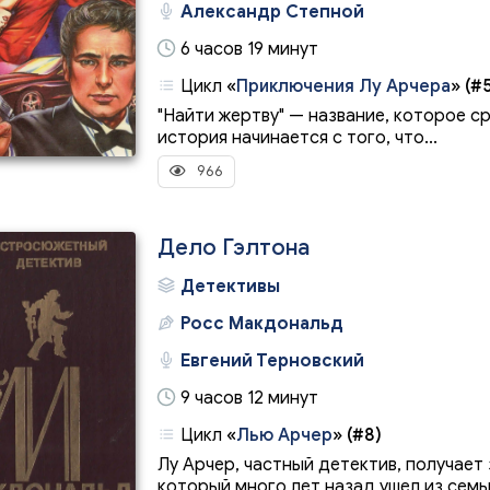
Александр Степной
6 часов 19 минут
Цикл
«
Приключения Лу Арчера
»
(#5
"Найти жертву" — название, которое с
история начинается с того, что...
966
Дело Гэлтона
Детективы
Росс Макдональд
Евгений Терновский
9 часов 12 минут
Цикл
«
Лью Арчер
»
(#8)
Лу Арчер, частный детектив, получает
который много лет назад ушел из семьи 