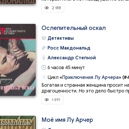
2 188
Ослепительный оскал
Детективы
Росс Макдональд
Александр Степной
6 часов 45 минут
Цикл
«
Приключения Лу Арчера
»
(#4
Богатая и странная женщина просит на
драгоценности. Но это дело быстро пр
1 591
Моё имя Лу Арчер