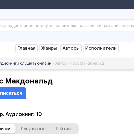
Главная
Жанры
Авторы
Исполнители
удиокниги слушать онлайн
» Автор » Росс Макдональд
с Макдональд
писаться
р. Аудиокниг: 10
винки
Популярные
Рейтинг