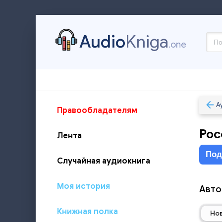
Audio
Kniga
.one
А
Правообладателям
Рос
Лента
Под
Случайная аудиокнига
Моя история
Авто
Книжная полка
Но