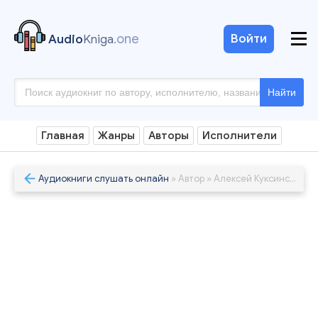
.one
Войти
Audio
Kniga
Найти
Главная
Жанры
Авторы
Исполнители
Аудиокниги слушать онлайн
» Автор » Алексей Куксинский