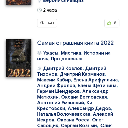
Вероника Райциз
2 часа
441
8
Самая страшная книга 2022
Ужасы
,
Мистика
,
Истории на
ночь
,
Про деревню
Дмитрий Козлов
,
Дмитрий
Тихонов
,
Дмитрий Карманов
,
Максим Кабир
,
Елена Арифуллина
,
Андрей Фролов
,
Елена Щетинина
,
Герман Шендеров
,
Александр
Матюхин
,
Оксана Ветловская
,
Анатолий Уманский
,
Ки
Крестовски
,
Александр Дедов
,
Наталья Волочаевская
,
Алексей
Искров
,
Оксана Росса
,
Олег
Савощик
,
Сергей Возный
,
Юлия