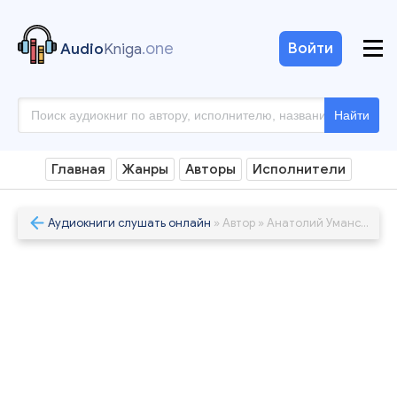
.one
Войти
Audio
Kniga
Найти
Главная
Жанры
Авторы
Исполнители
Аудиокниги слушать онлайн
» Автор » Анатолий Уманский