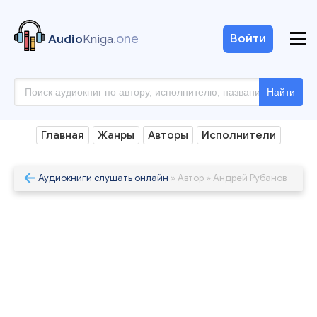
.one
Войти
Audio
Kniga
Найти
Главная
Жанры
Авторы
Исполнители
Аудиокниги слушать онлайн
» Автор » Андрей Рубанов