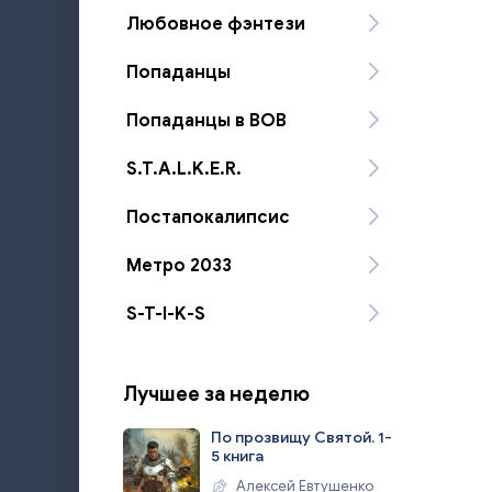
Любовное фэнтези
Попаданцы
Попаданцы в ВОВ
S.T.A.L.K.E.R.
Постапокалипсис
Метро 2033
S-T-I-K-S
Лучшее за неделю
По прозвищу Святой. 1-
5 книга
Алексей Евтушенко