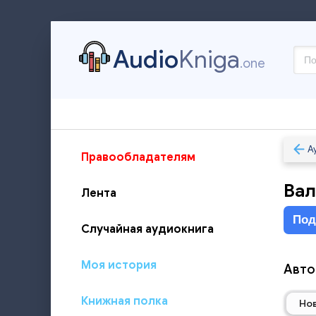
Audio
Kniga
.one
А
Правообладателям
Вал
Лента
Под
Случайная аудиокнига
Моя история
Авто
Книжная полка
Но