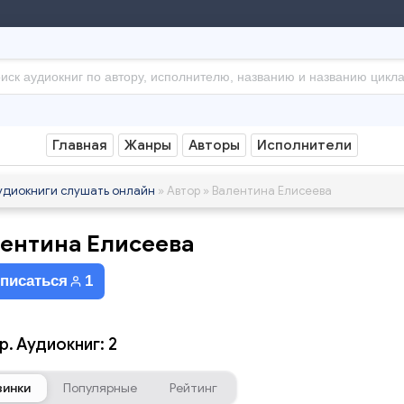
Главная
Жанры
Авторы
Исполнители
удиокниги слушать онлайн
» Автор » Валентина Елисеева
ентина Елисеева
писаться
1
р. Аудиокниг: 2
винки
Популярные
Рейтинг