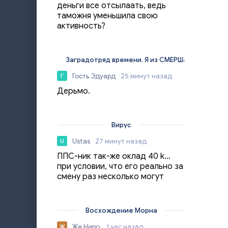
деньги все отсылаать, ведь
таможня уменьшила свою
активность?
Заградотряд времени. Я из СМЕРШа
Гость Эдуард
25 минут назад
Г
Дерьмо.
Вирус
Ustas
27 минут назад
U
ППС-ник так-же оклад 40 k...
при условии, что его реально за
смену раз несколько могут
Восхождение Морна
Же Ниро.
1 час назад
Ж