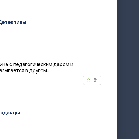
Детективы
ина с педагогическим даром и
зывается в другом...
81
паданцы