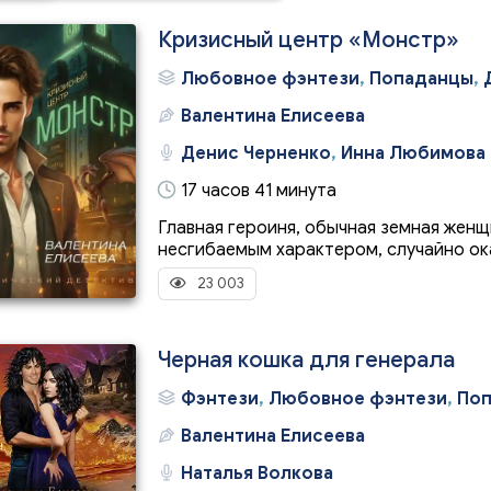
Кризисный центр «Монстр»
Любовное фэнтези
,
Попаданцы
,
Валентина Елисеева
Денис Черненко
,
Инна Любимова
17 часов 41 минута
Главная героиня, обычная земная женщ
несгибаемым характером, случайно ока
23 003
Черная кошка для генерала
Фэнтези
,
Любовное фэнтези
,
По
Валентина Елисеева
Наталья Волкова