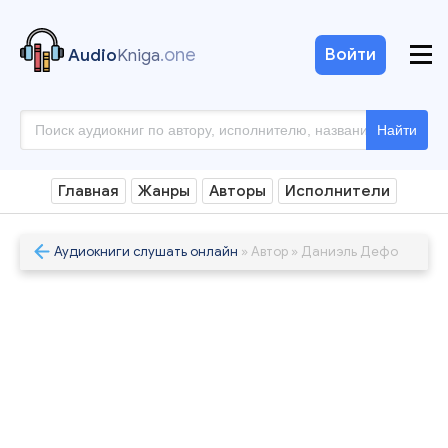
.one
Войти
Audio
Kniga
Найти
Главная
Жанры
Авторы
Исполнители
Аудиокниги слушать онлайн
» Автор » Даниэль Дефо