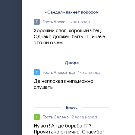
«Сандал» пахнет порохом
Гость Алекс
1 час назад
Г
Хороший слог, хороший чтец.
Однако должен быть ГГ, иначе
это ни о чем.
Джоре
Гость Александр
1 час назад
Г
Да неплохая книга,можно
слушать
Вирус
Гость Селена
2 часа назад
Г
Ну вот! А где борьба ГГ?
Прочитано отлично. Спасибо!