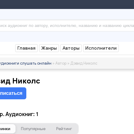
Главная
Жанры
Авторы
Исполнители
удиокниги слушать онлайн
» Автор » Дэвид Николс
ид Николс
писаться
. Аудиокниг: 1
винки
Популярные
Рейтинг