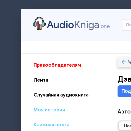
Audio
Kniga
.one
А
Правообладателям
Дэв
Лента
Под
Случайная аудиокнига
Моя история
Автор
Книжная полка
Но