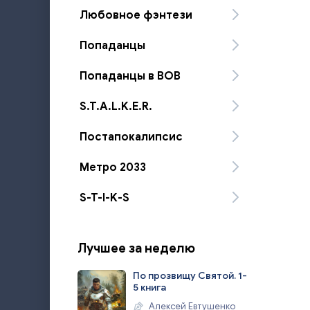
Любовное фэнтези
Попаданцы
Попаданцы в ВОВ
S.T.A.L.K.E.R.
Постапокалипсис
Метро 2033
S-T-I-K-S
Лучшее за неделю
По прозвищу Святой. 1-
5 книга
Алексей Евтушенко