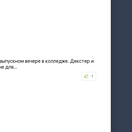
 выпускном вечере в колледже. Декстер и
е для...
1