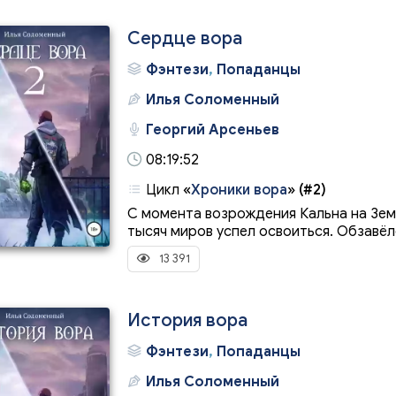
Сердце вора
Фэнтези
,
Попаданцы
Илья Соломенный
Георгий Арсеньев
08:19:52
Цикл
«
Хроники вора
»
(#2)
С момента возрождения Кальна на Зем
тысяч миров успел освоиться. Обзавёлс
13 391
История вора
Фэнтези
,
Попаданцы
Илья Соломенный