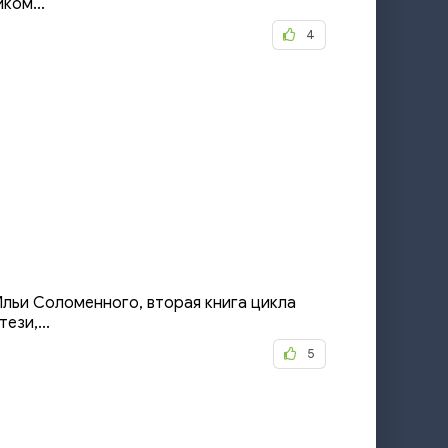
ком...
4
льи Соломенного, вторая книга цикла
ези,...
5