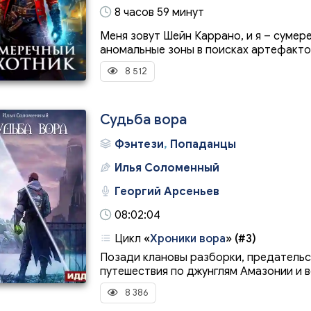
8 часов 59 минут
Меня зовут Шейн Каррано, и я – сумер
аномальные зоны в поисках артефактов.
8 512
Судьба вора
Фэнтези
,
Попаданцы
Илья Соломенный
Георгий Арсеньев
08:02:04
Цикл
«
Хроники вора
»
(#3)
Позади клановы разборки, предательст
путешествия по джунглям Амазонии и в
8 386