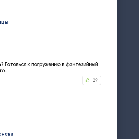
нцы
? Готовься к погружению в фэнтезийный
о...
29
енева