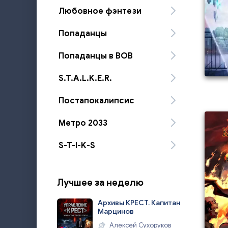
Любовное фэнтези
Попаданцы
Попаданцы в ВОВ
S.T.A.L.K.E.R.
Постапокалипсис
Метро 2033
S-T-I-K-S
Лучшее за неделю
Архивы КРЕСТ. Капитан
Марцинов
Алексей Сухоруков