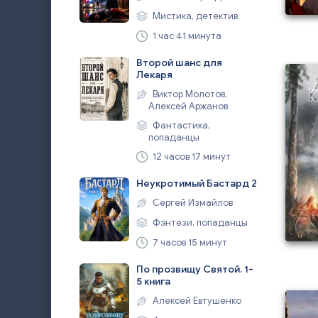
Мистика, детектив
1 час 41 минута
Второй шанс для
Лекаря
Виктор Молотов,
Алексей Аржанов
Фантастика,
попаданцы
12 часов 17 минут
Неукротимый Бастард 2
Сергей Измайлов
Фэнтези, попаданцы
7 часов 15 минут
По прозвищу Святой. 1-
5 книга
Алексей Евтушенко