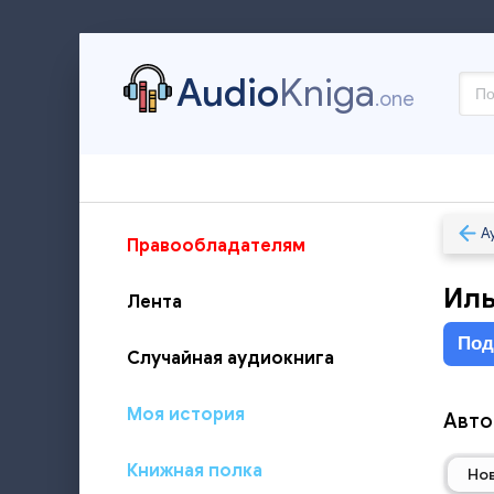
Audio
Kniga
.one
А
Правообладателям
Ил
Лента
Под
Случайная аудиокнига
Моя история
Авто
Книжная полка
Но