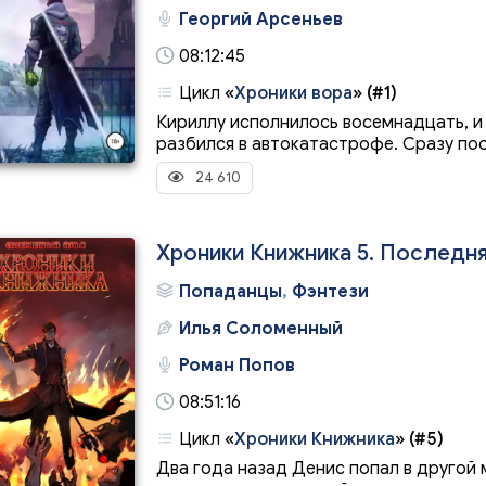
Георгий Арсеньев
08:12:45
Цикл
«
Хроники вора
»
(#1)
Кириллу исполнилось восемнадцать, и 
разбился в автокатастрофе. Сразу посл
24 610
Хроники Книжника 5. Последня
Попаданцы
,
Фэнтези
Илья Соломенный
Роман Попов
08:51:16
Цикл
«
Хроники Книжника
»
(#5)
Два года назад Денис попал в другой 