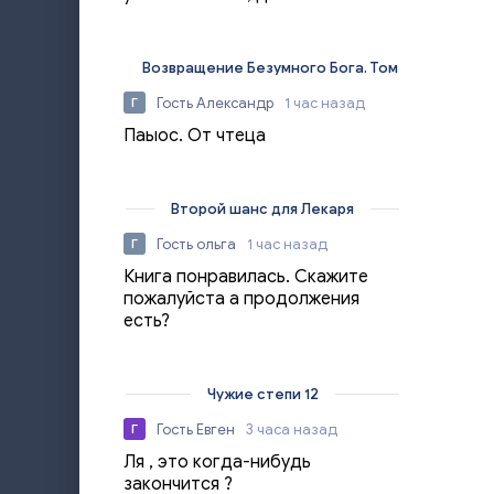
Возвращение Безумного Бога. Том 1
Гость Александр
1 час назад
Г
Паыос. От чтеца
Второй шанс для Лекаря
Гость ольга
1 час назад
Г
Книга понравилась. Скажите
пожалуйста а продолжения
есть?
Чужие степи 12
Гость Евген
3 часа назад
Г
Ля , это когда-нибудь
закончится ?