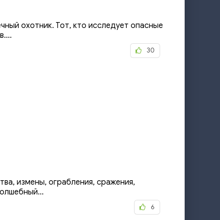
ечный охотник. Тот, кто исследует опасные
...
30
ва, измены, ограбления, сражения,
олшебный...
6