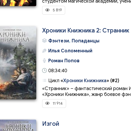
студентом магической академии, учени
5 819
Хроники Книжника 2: Странник
Фэнтези
,
Попаданцы
Илья Соломенный
Роман Попов
08:34:40
Цикл
«
Хроники Книжника
»
(#2)
«Странник» – фантастический роман И
«Хроники Книжника», жанр боевое фэнт
11 914
Изгой