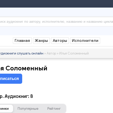
Главная
Жанры
Авторы
Исполнители
удиокниги слушать онлайн
» Автор » Илья Соломенный
ья Соломенный
писаться
р. Аудиокниг: 8
винки
Популярные
Рейтинг