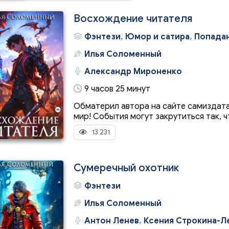
Восхождение читателя
Фэнтези
,
Юмор и сатира
,
Попада
Илья Соломенный
Александр Мироненко
9 часов 25 минут
Обматерил автора на сайте самиздата
мир! События могут закрутиться так, чт
13 231
Сумеречный охотник
Фэнтези
Илья Соломенный
Антон Ленев
,
Ксения Строкина-Л