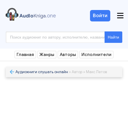
.one
Войти
Audio
Kniga
Найти
Главная
Жанры
Авторы
Исполнители
Аудиокниги слушать онлайн
» Автор » Макс Летов