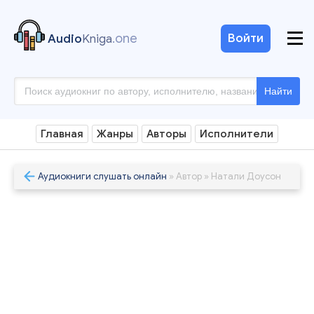
.one
Войти
Audio
Kniga
Найти
Главная
Жанры
Авторы
Исполнители
Аудиокниги слушать онлайн
» Автор » Натали Доусон