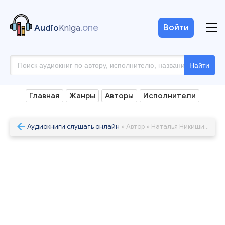
.one
Войти
Audio
Kniga
Найти
Главная
Жанры
Авторы
Исполнители
Аудиокниги слушать онлайн
» Автор » Наталья Никишина