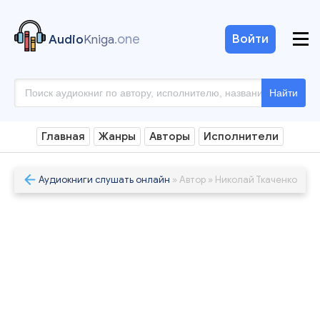
.one
Войти
Audio
Kniga
Найти
Главная
Жанры
Авторы
Исполнители
Аудиокниги слушать онлайн
» Автор » Николай Ткаченко