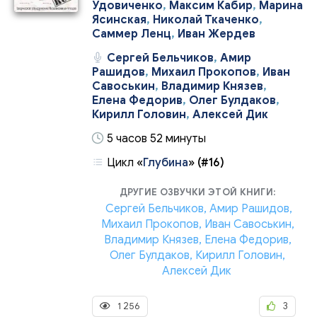
Удовиченко
,
Максим Кабир
,
Марина
Ясинская
,
Николай Ткаченко
,
Саммер Ленц
,
Иван Жердев
Сергей Бельчиков
,
Амир
Рашидов
,
Михаил Прокопов
,
Иван
Савоськин
,
Владимир Князев
,
Елена Федорив
,
Олег Булдаков
,
Кирилл Головин
,
Алексей Дик
5 часов 52 минуты
Цикл
«
Глубина
»
(#16)
ДРУГИЕ ОЗВУЧКИ ЭТОЙ КНИГИ:
Сергей Бельчиков, Амир Рашидов,
Михаил Прокопов, Иван Савоськин,
Владимир Князев, Елена Федорив,
Олег Булдаков, Кирилл Головин,
Алексей Дик
1 256
3