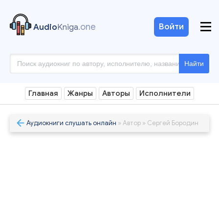
.one
Войти
Audio
Kniga
Найти
Главная
Жанры
Авторы
Исполнители
Аудиокниги слушать онлайн
» Автор » Сергей Бородин