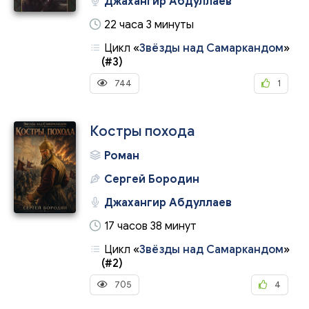
Джахангир Абдуллаев
22 часа 3 минуты
Цикл
«
Звёзды над Самаркандом
»
(#3)
744
1
Костры похода
Роман
Сергей Бородин
Джахангир Абдуллаев
17 часов 38 минут
Цикл
«
Звёзды над Самаркандом
»
(#2)
705
4