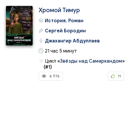
Хромой Тимур
История
,
Роман
Сергей Бородин
Джахангир Абдуллаев
21 час 5 минут
Цикл
«
Звёзды над Самаркандом
»
(#1)
4 976
11