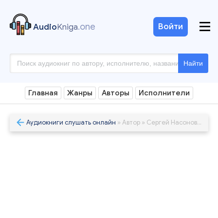
.one
Войти
Audio
Kniga
Найти
Главная
Жанры
Авторы
Исполнители
Аудиокниги слушать онлайн
» Автор » Сергей Насоновский