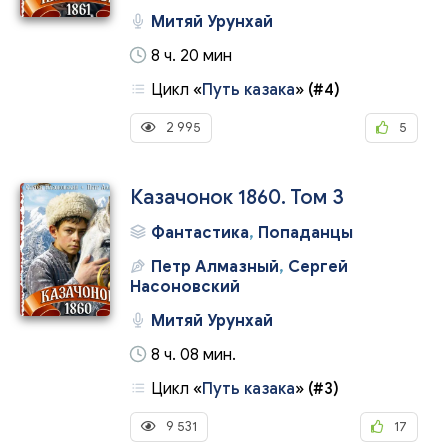
Митяй Урунхай
8 ч. 20 мин
Цикл
«
Путь казака
»
(#4)
2 995
5
Казачонок 1860. Том 3
Фантастика
,
Попаданцы
Петр Алмазный
,
Сергей
Насоновский
Митяй Урунхай
8 ч. 08 мин.
Цикл
«
Путь казака
»
(#3)
9 531
17