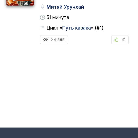
Митяй Урунхай
51 минута
Цикл
«
Путь казака
»
(#1)
24 585
31