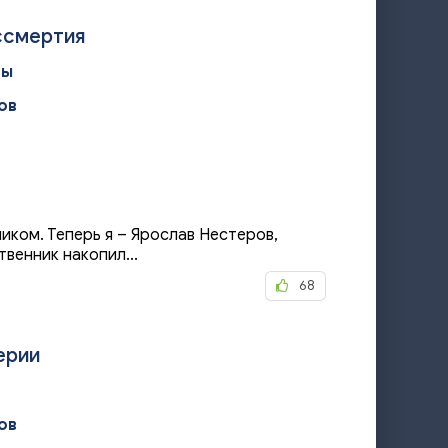
ссмертия
цы
ов
иком. Теперь я – Ярослав Нестеров,
енник накопил...
68
ерии
ов