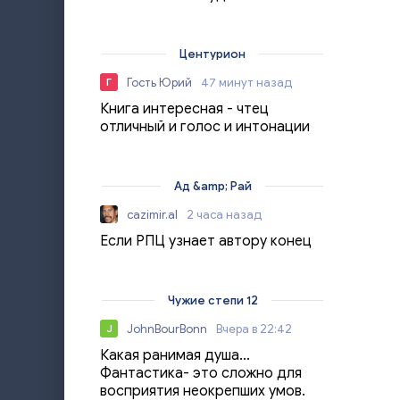
Центурион
Гость Юрий
47 минут назад
Г
Книга интересная - чтец
отличный и голос и интонации
Ад &amp; Рай
cazimir.al
2 часа назад
Если РПЦ узнает автору конец
Чужие степи 12
JohnBourBonn
Вчера в 22:42
J
Какая ранимая душа...
Фантастика- это сложно для
восприятия неокрепших умов.