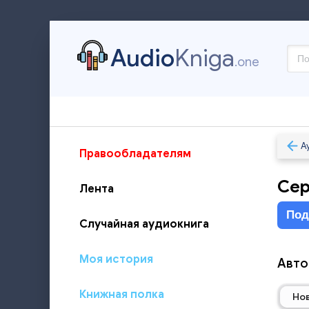
Audio
Kniga
.one
А
Правообладателям
Сер
Лента
Под
Случайная аудиокнига
Моя история
Авто
Книжная полка
Но