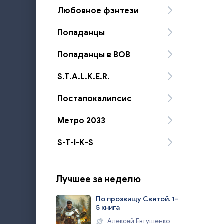
Любовное фэнтези
Попаданцы
Попаданцы в ВОВ
S.T.A.L.K.E.R.
Постапокалипсис
Метро 2033
S-T-I-K-S
Лучшее за неделю
По прозвищу Святой. 1-
5 книга
Алексей Евтушенко