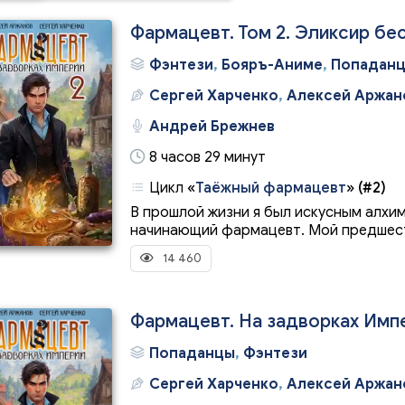
Фармацевт. Том 2. Эликсир бе
Фэнтези
,
Бояръ-Аниме
,
Попадан
Сергей Харченко
,
Алексей Аржан
Андрей Брежнев
8 часов 29 минут
Цикл
«
Таёжный фармацевт
»
(#2)
В прошлой жизни я был искусным алхим
начинающий фармацевт. Мой предшеств
14 460
Фармацевт. На задворках Имп
Попаданцы
,
Фэнтези
Сергей Харченко
,
Алексей Аржан