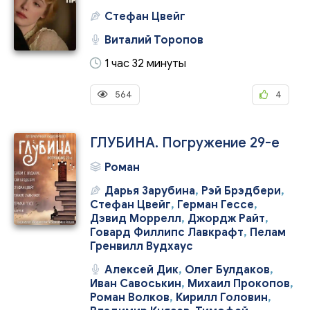
Стефан Цвейг
Виталий Торопов
1 час 32 минуты
564
4
ГЛУБИНА. Погружение 29-е
Роман
Дарья Зарубина
,
Рэй Брэдбери
,
Стефан Цвейг
,
Герман Гессе
,
Дэвид Моррелл
,
Джордж Райт
,
Говард Филлипс Лавкрафт
,
Пелам
Гренвилл Вудхаус
Алексей Дик
,
Олег Булдаков
,
Иван Савоськин
,
Михаил Прокопов
,
Роман Волков
,
Кирилл Головин
,