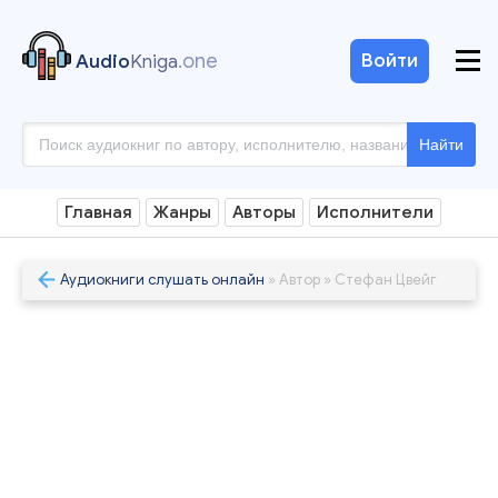
.one
Войти
Audio
Kniga
Найти
Главная
Жанры
Авторы
Исполнители
Аудиокниги слушать онлайн
» Автор » Стефан Цвейг