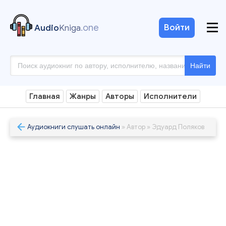
.one
Войти
Audio
Kniga
Найти
Главная
Жанры
Авторы
Исполнители
Аудиокниги слушать онлайн
» Автор » Эдуард Поляков