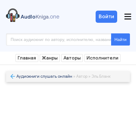
.one
Войти
Audio
Kniga
Найти
Главная
Жанры
Авторы
Исполнители
Аудиокниги слушать онлайн
» Автор » Эль Бланк