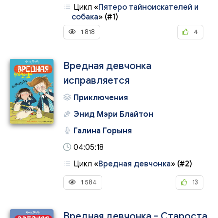
Цикл
«
Пятеро тайноискателей и
собака
»
(#1)
1 818
4
Вредная девчонка
исправляется
Приключения
Энид Мэри Блайтон
Галина Горыня
04:05:18
Цикл
«
Вредная девчонка
»
(#2)
1 584
13
Вредная девчонка - Староста