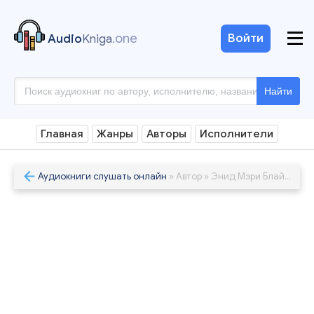
.one
Войти
Audio
Kniga
Найти
Главная
Жанры
Авторы
Исполнители
Аудиокниги слушать онлайн
» Автор » Энид Мэри Блайтон