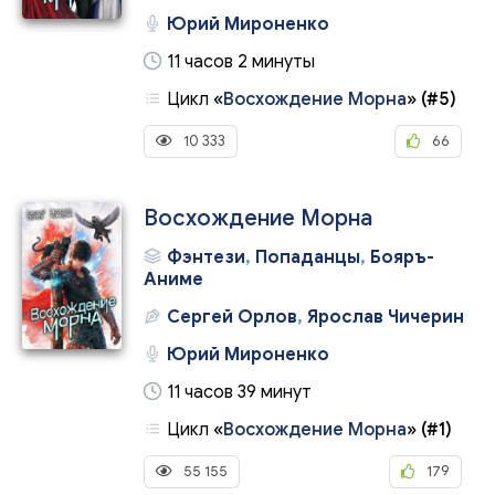
Юрий Мироненко
11 часов 2 минуты
Цикл
«
Восхождение Морна
»
(#5)
10 333
66
Восхождение Морна
Фэнтези
,
Попаданцы
,
Бояръ-
Аниме
Сергей Орлов
,
Ярослав Чичерин
Юрий Мироненко
11 часов 39 минут
Цикл
«
Восхождение Морна
»
(#1)
55 155
179