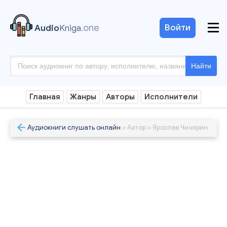
.one
Войти
Audio
Kniga
Найти
Главная
Жанры
Авторы
Исполнители
Аудиокниги слушать онлайн
» Автор » Ярослав Чичерин