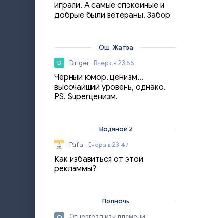
играли. А самые спокойные и
добрые были ветераны. Забор
Ош. Жатва
Diriger
Вчера в 23:55
D
Черный юмор, ценизм...
высочайший уровень, однако.
PS. Superценизм.
Водяной 2
Pufa
Вчера в 23:47
Как избавиться от этой
рекламмы?
Полночь
Огнезвёзд из⭐ племени
О