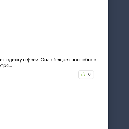
ает сделку с феей. Она обещает волшебное
тря...
0