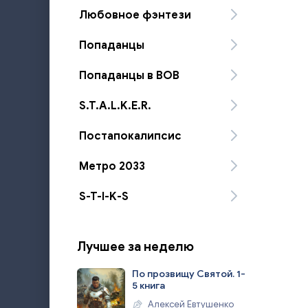
Любовное фэнтези
Попаданцы
Попаданцы в ВОВ
S.T.A.L.K.E.R.
Постапокалипсис
Метро 2033
S-T-I-K-S
Лучшее за неделю
По прозвищу Святой. 1-
5 книга
Алексей Евтушенко