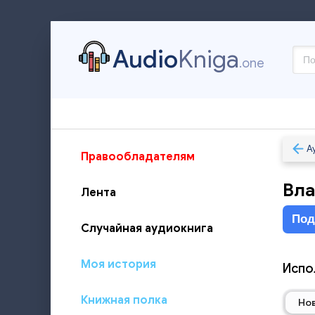
Audio
Kniga
.one
А
Правообладателям
Вла
Лента
Под
Случайная аудиокнига
Моя история
Испол
Книжная полка
Но