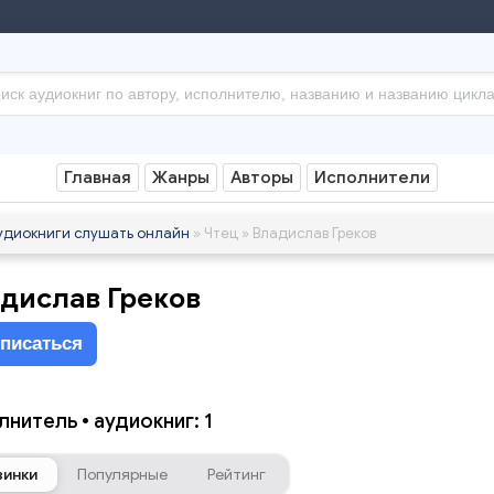
Главная
Жанры
Авторы
Исполнители
удиокниги слушать онлайн
» Чтец » Владислав Греков
дислав Греков
писаться
нитель • аудиокниг: 1
винки
Популярные
Рейтинг