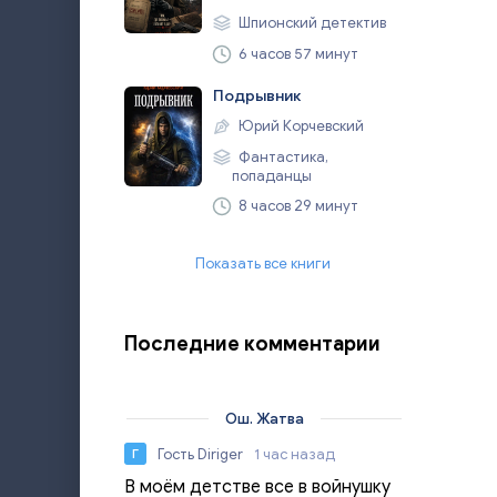
Шпионский детектив
6 часов 57 минут
Подрывник
Юрий Корчевский
Фантастика,
попаданцы
8 часов 29 минут
Показать все книги
Последние комментарии
Ош. Жатва
Гость Diriger
1 час назад
Г
В моём детстве все в войнушку