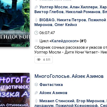
Уолтер Мосли
,
Алан Хиллери
,
Хар
Виктор Глебов
,
Николай Романов
,
В
BIGBAG
,
Никита Петров
,
Пожилой
Миронов
,
Олег Кейнз
06:07:47
Цикл
«
Калейдоскоп
»
(#1)
Сборник сочных рассказов и ужасов от
Уолтер Мосли - Дитя Ночи Читает- Ник
4 511
МногоГолосье. Айзек Азимов
Фантастика
Айзек Азимов
Михаил Стинский
,
Егор Миронов
,
лауданум
,
Пожилой Ксеноморф
,
Сер