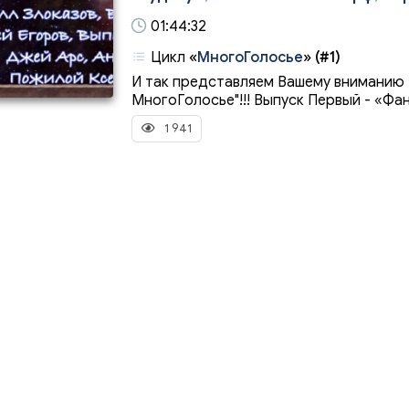
01:44:32
Цикл
«
МногоГолосье
»
(#1)
И так представляем Вашему вниман
МногоГолосье"!!! Выпуск Первый - «Фан
1 941