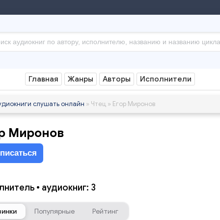
Главная
Жанры
Авторы
Исполнители
удиокниги слушать онлайн
» Чтец » Егор Миронов
р Миронов
писаться
лнитель • аудиокниг: 3
винки
Популярные
Рейтинг