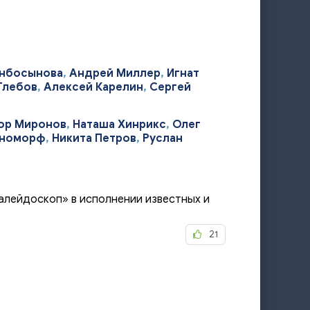
анбосынова
,
Андрей Миллер
,
Игнат
Глебов
,
Алексей Карелин
,
Сергей
ор Миронов
,
Наташа Хинрикс
,
Олег
еноморф
,
Никита Петров
,
Руслан
алейдоскоп» в исполнении известных и
21