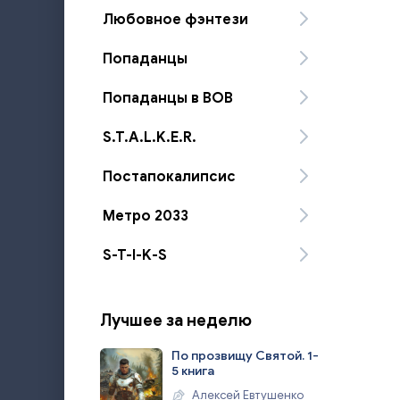
Любовное фэнтези
Попаданцы
Попаданцы в ВОВ
S.T.A.L.K.E.R.
Постапокалипсис
Метро 2033
S-T-I-K-S
Лучшее за неделю
По прозвищу Святой. 1-
5 книга
Алексей Евтушенко