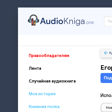
Audio
Kniga
.one
А
Правообладателям
Его
Лента
Под
Случайная аудиокнига
Моя история
Испо
Книжная полка
Но