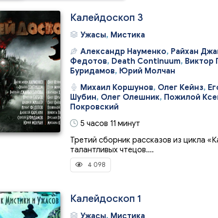
Калейдоскоп 3
Ужасы
,
Мистика
Александр Науменко
,
Райхан Дж
Федотов
,
Death Continuum
,
Виктор 
Буридамов
,
Юрий Молчан
Михаил Коршунов
,
Олег Кейнз
,
Ег
Шубин
,
Олег Олешник
,
Пожилой Кс
Покровский
5 часов 11 минут
Третий сборник рассказов из цикла «К
талантливых чтецов....
4 098
Калейдоскоп 1
Ужасы
,
Мистика