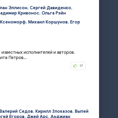
лан Эллисон
,
Сергей Давиденко
,
ладимир Кривонос
,
Ольга Рэйн
 Ксеноморф
,
Михаил Коршунов
,
Егор
 известных исполнителей и авторов.
ита Петров...
17
Валерий Седов
,
Кирилл Злоказов
,
Выпей
гей Егоров
,
Джей Арс
,
Анджиан