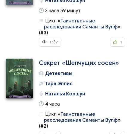
Наталья Коршун
3 часа 59 минут
Цикл
«
Таинственные
расследования Саманты Вулф
»
(#3)
1 137
1
Секрет «Шепчущих сосен»
Детективы
Тара Эллис
Наталья Коршун
4 часа
Цикл
«
Таинственные
расследования Саманты Вулф
»
(#2)