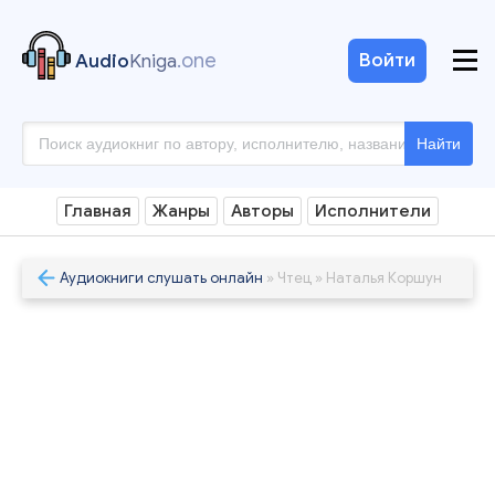
.one
Войти
Audio
Kniga
Найти
Главная
Жанры
Авторы
Исполнители
Аудиокниги слушать онлайн
» Чтец » Наталья Коршун