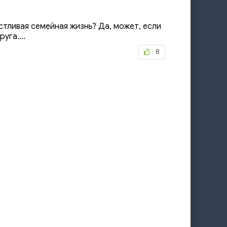
стливая семейная жизнь? Да, может, если
уга....
8