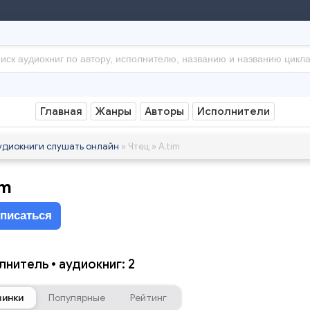
Главная
Жанры
Авторы
Исполнители
удиокниги слушать онлайн
» Чтец » A.tim
im
писаться
лнитель • аудиокниг: 2
винки
Популярные
Рейтинг