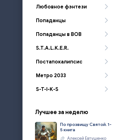
Любовное фэнтези
Попаданцы
Попаданцы в ВОВ
S.T.A.L.K.E.R.
Постапокалипсис
Метро 2033
S-T-I-K-S
Лучшее за неделю
По прозвищу Святой. 1-
5 книга
Алексей Евтушенко