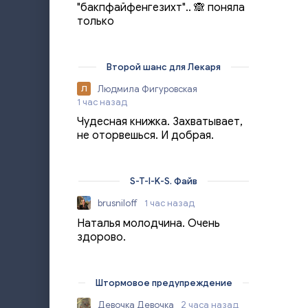
"бакпфайфенгезихт".. 🙈 поняла
только
Второй шанс для Лекаря
Людмила Фигуровская
Л
1 час назад
Чудесная книжка. Захватывает,
не оторвешься. И добрая.
S-T-I-K-S. Файв
brusniloff
1 час назад
Наталья молодчина. Очень
здорово.
Штормовое предупреждение
Девочка Девочка
2 часа назад