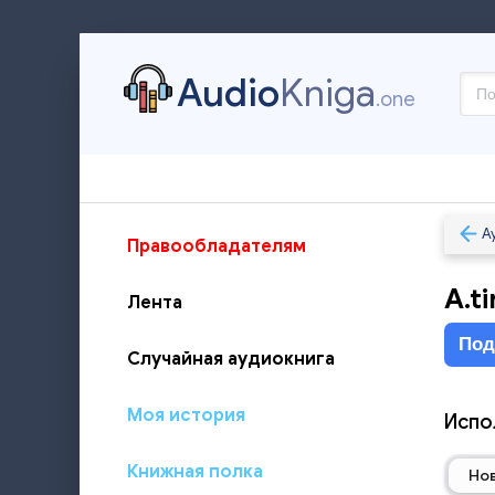
Audio
Kniga
.one
А
Правообладателям
A.t
Лента
Под
Случайная аудиокнига
Моя история
Испо
Книжная полка
Но