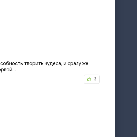
собность творить чудеса, и сразу же
рвой...
3