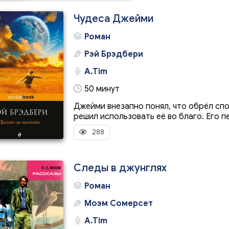
Чудеса Джейми
Роман
Рэй Брэдбери
A.Tim
50 минут
Джейми внезапно понял, что обрёл спо
решил использовать её во благо. Его пе
288
Следы в джунглях
Роман
Моэм Сомерсет
A.Tim