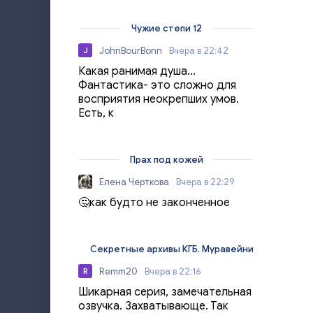
Чужие степи 12
JohnBourBonn
Вчера в 22:42
J
Какая ранимая душа...
Фантастика- это сложно для
восприятия неокрепших умов.
Есть, к
Прах под кожей
Елена Черткова
Вчера в 22:29
🤔как будто не законченное
Секретные архивы КГБ. Муравейник
Remm20
Вчера в 22:16
R
Шикарная серия, замечательная
озвучка. Захватывающе. Так