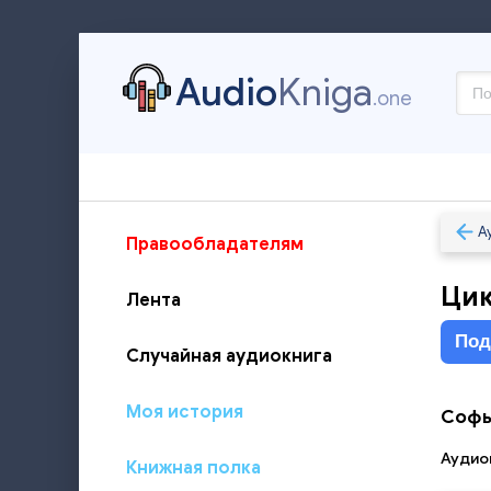
Audio
Kniga
.one
А
Правообладателям
Цик
Лента
Под
Случайная аудиокнига
Моя история
Софь
Аудиок
Книжная полка