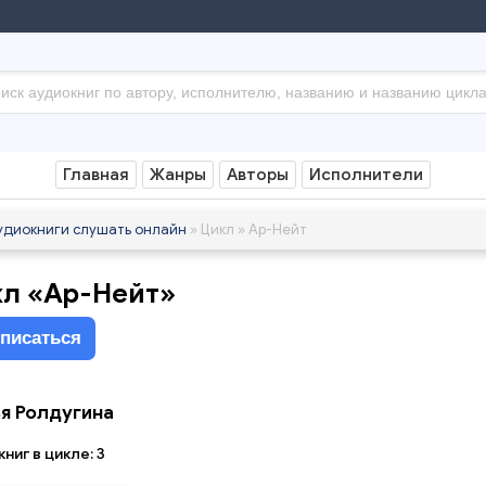
Главная
Жанры
Авторы
Исполнители
удиокниги слушать онлайн
» Цикл » Ар-Нейт
л «Ар-Нейт»
писаться
я Ролдугина
ниг в цикле: 3