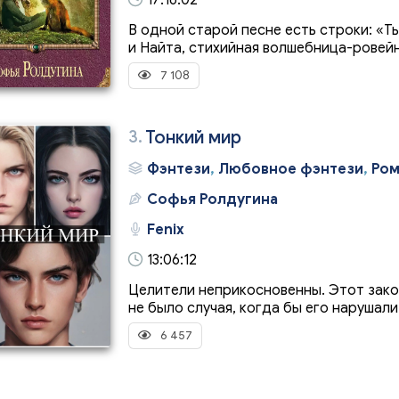
17:16:02
В одной старой песне есть строки: «Ты
и Найта, стихийная волшебница-ровейна
7 108
3.
Тонкий мир
Фэнтези
,
Любовное фэнтези
,
Ром
Софья Ролдугина
Fenix
13:06:12
Целители неприкосновенны. Этот зако
не было случая, когда бы его нарушали.
6 457