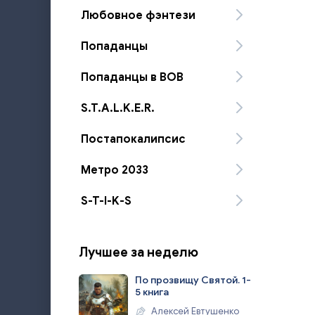
Любовное фэнтези
Попаданцы
Попаданцы в ВОВ
S.T.A.L.K.E.R.
Постапокалипсис
Метро 2033
S-T-I-K-S
Лучшее за неделю
По прозвищу Святой. 1-
5 книга
Алексей Евтушенко