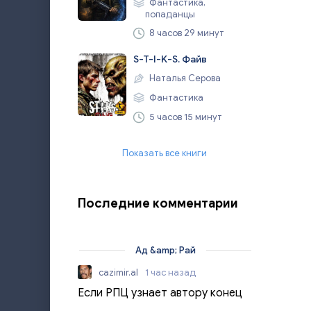
Фантастика,
попаданцы
8 часов 29 минут
S-T-I-K-S. Файв
Наталья Серова
Фантастика
5 часов 15 минут
Показать все книги
Последние комментарии
Ад &amp; Рай
cazimir.al
1 час назад
Если РПЦ узнает автору конец