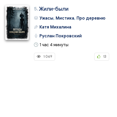
5.
Жили-были
Ужасы
,
Мистика
,
Про деревню
Катя Михалина
Руслан Покровский
1 час 4 минуты
1 049
13