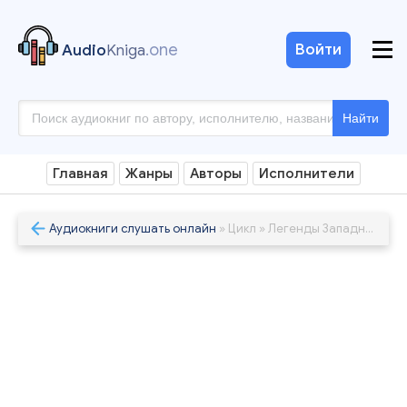
.one
Войти
Audio
Kniga
Найти
Главная
Жанры
Авторы
Исполнители
Аудиокниги слушать онлайн
» Цикл » Легенды Западной Сибири