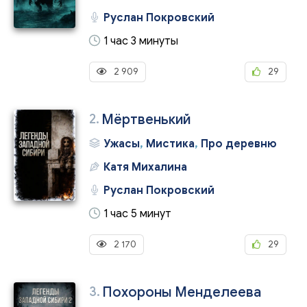
Руслан Покровский
1 час 3 минуты
2 909
29
2.
Мёртвенький
Ужасы
,
Мистика
,
Про деревню
Катя Михалина
Руслан Покровский
1 час 5 минут
2 170
29
3.
Похороны Менделеева