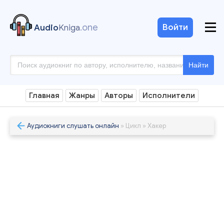
.one
Войти
Audio
Kniga
Найти
Главная
Жанры
Авторы
Исполнители
Аудиокниги слушать онлайн
» Цикл » Хакер