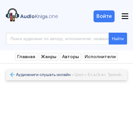
.one
Войти
Audio
Kniga
Найти
Главная
Жанры
Авторы
Исполнители
Аудиокниги слушать онлайн
» Цикл » S.t.a.l.k.e.r. Тропой Мертвеца