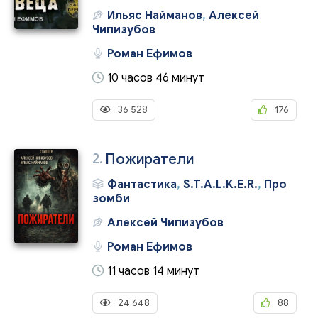
Ильяс Найманов
,
Алексей
Чипизубов
Роман Ефимов
10 часов 46 минут
36 528
176
2.
Пожиратели
Фантастика
,
S.T.A.L.K.E.R.
,
Про
зомби
Алексей Чипизубов
Роман Ефимов
11 часов 14 минут
24 648
88