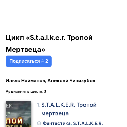
Цикл «S.t.a.l.k.e.r. Тропой
Мертвеца»
Подписаться
2
Ильяс Найманов, Алексей Чипизубов
Аудиокниг в цикле: 3
1.
S.T.A.L.K.E.R. Тропой
мертвеца
Фантастика
,
S.T.A.L.K.E.R.