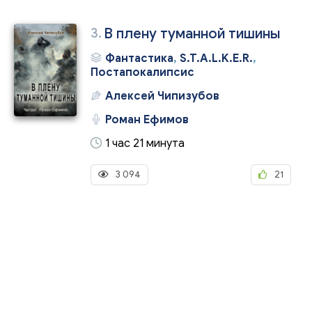
3.
В плену туманной тишины
Фантастика
,
S.T.A.L.K.E.R.
,
Постапокалипсис
Алексей Чипизубов
Роман Ефимов
1 час 21 минута
3 094
21